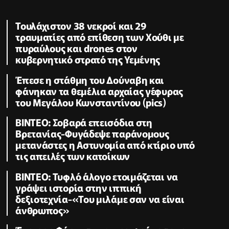
Τουλάχιστον 38 νεκροί και 29
τραυματίες από επίθεση των Χούθι με
πυραύλους και drones στον
κυβερνητικό στρατό της Υεμένης
Έπεσε η στάθμη του Δούναβη και
φάνηκαν τα θεμέλια αρχαίας γέφυρας
του Μεγάλου Κωνσταντίνου (pics)
ΒΙΝΤΕΟ: Σοβαρά επεισόδια στη
Βρετανίας-Φυγάδεψε παράνομους
μετανάστες η Αστυνομία από κτίριο υπό
τις απειλές των κατοίκων
ΒΙΝΤΕΟ: Τυφλό άλογο ετοιμάζεται να
γράψει ιστορία στην ιππική
δεξιοτεχνία-«Του μιλάμε σαν να είναι
άνθρωπος»