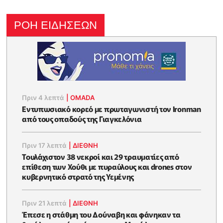
ΡΟΗ ΕΙΔΗΣΕΩΝ
Πριν 4 λεπτά
|
OMADA
Εντυπωσιακό κορεό με πρωταγωνιστή τον Ironman
από τους οπαδούς της Γιαγκελόνια
Πριν 17 λεπτά
|
ΔΙΕΘΝΗ
Τουλάχιστον 38 νεκροί και 29 τραυματίες από
επίθεση των Χούθι με πυραύλους και drones στον
κυβερνητικό στρατό της Υεμένης
Πριν 21 λεπτά
|
ΔΙΕΘΝΗ
Έπεσε η στάθμη του Δούναβη και φάνηκαν τα