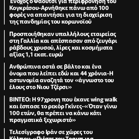
Ένοχος ο Φάουτσι για περιφρόνηση του
Κογκρέσου-Αρνήθηκε πάνω από 100
φορές να απαντήσει για τη διαχείριση
της πανδημίας του κορωνοϊού
Προσποιήθηκαν υπαλλήλους εταιρείας
στη Γαλλία και απέσπασαν από ζευγάρι
ράβδους χρυσού, λίρες και κοσμήματα
αξίας 1,1 εκατ. ευρώ
Ανθρώπινα οστά σε βάλτο και ένα
όνομα που λείπει εδώ και 44 χρόνια-Η
αστυνομία αναζητά τον «άγνωστο του
έλους στο Νιου Τζέρσι»
ΒΙΝΤΕΟ: Η 97χρονη που έκανε wing walk
και έσπασε το ρεκόρ Γκίνες-«Όταν γίνω
100 ετών, θα πρέπει να κάνω κάτι
πραγματικά ξεχωριστό»
Τελεσίγραφο Ιράν σε χώρες του
Κόλπου-«Πιέστε τον Τραμπ για