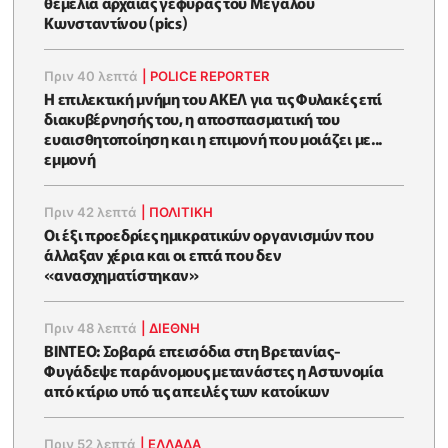
θεμέλια αρχαίας γέφυρας του Μεγάλου
Κωνσταντίνου (pics)
Πριν 40 λεπτά
|
POLICE REPORTER
Η επιλεκτική μνήμη του ΑΚΕΛ για τις Φυλακές επί
διακυβέρνησής του, η αποσπασματική του
ευαισθητοποίηση και η επιμονή που μοιάζει με...
εμμονή
Πριν 42 λεπτά
|
ΠΟΛΙΤΙΚΗ
Οι έξι προεδρίες ημικρατικών οργανισμών που
άλλαξαν χέρια και οι επτά που δεν
«ανασχηματίστηκαν»
Πριν 48 λεπτά
|
ΔΙΕΘΝΗ
ΒΙΝΤΕΟ: Σοβαρά επεισόδια στη Βρετανίας-
Φυγάδεψε παράνομους μετανάστες η Αστυνομία
από κτίριο υπό τις απειλές των κατοίκων
Πριν 52 λεπτά
|
ΕΛΛΑΔΑ