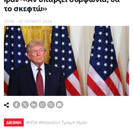
το σκεφτώ»
20:55 - 07 ΙΟΥΝΙΟΥ 2026
ΔΙΕΘΝΗ
#
ΗΠΑ
#
Ντόναλντ Τραμπ
#
Ιράν