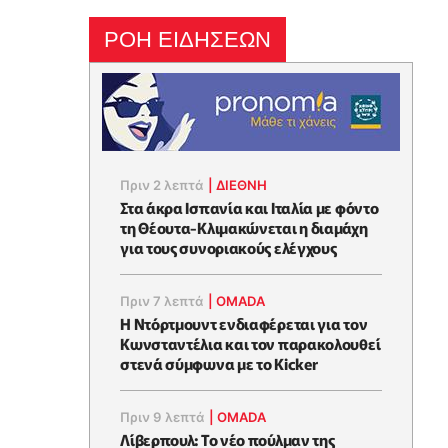
ΡΟΗ ΕΙΔΗΣΕΩΝ
Πριν 2 λεπτά
|
ΔΙΕΘΝΗ
Στα άκρα Ισπανία και Ιταλία με φόντο
τη Θέουτα-Κλιμακώνεται η διαμάχη
για τους συνοριακούς ελέγχους
Πριν 7 λεπτά
|
OMADA
Η Ντόρτμουντ ενδιαφέρεται για τον
Κωνσταντέλια και τον παρακολουθεί
στενά σύμφωνα με το Kicker
Πριν 9 λεπτά
|
OMADA
Λίβερπουλ: Το νέο πούλμαν της