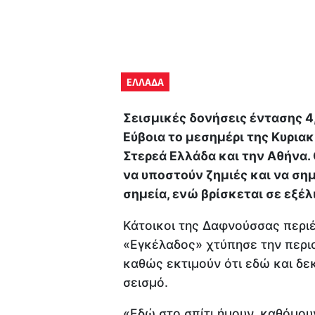
ΕΛΛΑΔΑ
Σεισμικές δονήσεις έντασης 4,
Εύβοια το μεσημέρι της Κυριακ
Στερεά Ελλάδα και την Αθήνα.
να υποστούν ζημιές και να ση
σημεία, ενώ βρίσκεται σε εξέλ
Κάτοικοι της Δαφνούσσας περι
«Εγκέλαδος» χτύπησε την περι
καθώς εκτιμούν ότι εδώ και δε
σεισμό.
«Εδώ στο σπίτι ήμουν, καθόμου