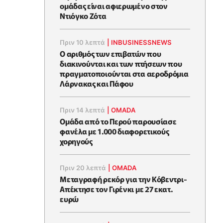
ομάδας είναι αφιερωμένο στον
Ντιόγκο Ζότα
Πριν 10 λεπτά
|
INBUSINESSNEWS
Ο αριθμός των επιβατών που
διακινούνται και των πτήσεων που
πραγματοποιούνται στα αεροδρόμια
Λάρνακας και Πάφου
Πριν 14 λεπτά
|
OMADA
Ομάδα από το Περού παρουσίασε
φανέλα με 1.000 διαφορετικούς
χορηγούς
Πριν 20 λεπτά
|
OMADA
Μεταγραφή ρεκόρ για την Κόβεντρι-
Απέκτησε τον Γιρένκι με 27 εκατ.
ευρώ