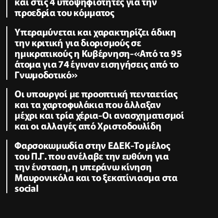
και στις 4 υποψηφιότητες για την
προεδρία του κόμματος
Υπεραμύνεται και χαρακτηρίζει άδικη
την κριτική για διορισμούς σε
ημικρατικούς η Κυβέρνηση-«Από τα 95
άτομα για 74 έγιναν εισηγήσεις από το
Γνωμοδοτικό»
Οι υπουργοί με προοπτική πενταετίας
και τα χαρτοφυλάκια που άλλαξαν
μέχρι και τρία χέρια-Οι ανασχηματισμοί
και οι αλλαγές από Χριστοδουλίδη
Φαρσοκωμωδία στην ΕΔΕΚ-Το μέλος
του Π.Γ. που ανέλαβε την ευθύνη για
την ένσταση, η υπεράνω κίνηση
Μαυρονικόλα και το ξεκατίνιασμα στα
social