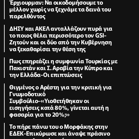
Έρχιουρμαν: Να οικοδομήσουμε το
μέλλον χωρίς να ξεχνάμε τα δεινά του
παρελθόντος
ΔΗΣΥ και ΑΚΕΛ ανταλλάζουν πυρά για
το ποιος θέλει περισσότερο τον GSI-
Ζητούν και οι δύο από την Κυβέρνηση
να ξεκαθαρίσει την θέση της
Πως επηρεάζει η συμφωνία Τουρκίας με
Πακιστάν και Σ. Αραβία την Κύπρο και
την Ελλάδα-Οι επιπτώσεις
Θιγμένος ο Αρέστη για την κριτική για
Γνωμοδοτικό
Συμβούλιο-«Υιοθετήθηκαν οι
εισηγήσεις κατά 80%, γίνεται αυτή η
φασαρία για το 20%;»
Το πήρε πάνω του ο Μορφάκης στην
ΕΔΕΚ-Επικύρωσε και άναψε πράσινο