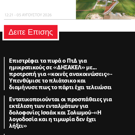
12:21 - 05 ΑΥΓΟΥΣΤΟΥ 2026
Δειτε Επισης
Επιστρέφει τα πυρά ο ΠτΔ για
ημικρατικούς σε «ΔΗΣΑΚΕΛ» με...
προτροπή για «κοινές ανακοινώσεις»-
Υπενθύμισε το πλιάτσικο και
διαμήνυσε πως το πάρτι έχει τελειώσει
Εντατικοποιούνται οι προσπάθειες για
εκτέλεση των ενταλμάτων για
δολοφονίες Ισαάκ και Σολωμού-«Η
λογοδοσία και η τιμωρία δεν έχει
λήξει»