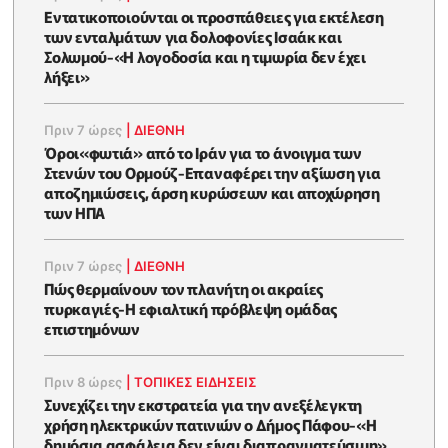
Εντατικοποιούνται οι προσπάθειες για εκτέλεση
των ενταλμάτων για δολοφονίες Ισαάκ και
Σολωμού-«Η λογοδοσία και η τιμωρία δεν έχει
λήξει»
Πριν 7 ώρες
|
ΔΙΕΘΝΗ
Όροι«φωτιά» από το Ιράν για το άνοιγμα των
Στενών του Ορμούζ-Επαναφέρει την αξίωση για
αποζημιώσεις, άρση κυρώσεων και αποχώρηση
των ΗΠΑ
Πριν 7 ώρες
|
ΔΙΕΘΝΗ
Πώς θερμαίνουν τον πλανήτη οι ακραίες
πυρκαγιές-Η εφιαλτική πρόβλεψη ομάδας
επιστημόνων
Πριν 8 ώρες
|
ΤΟΠΙΚΕΣ ΕΙΔΗΣΕΙΣ
Συνεχίζει την εκστρατεία για την ανεξέλεγκτη
χρήση ηλεκτρικών πατινιών ο Δήμος Πάφου-«Η
δημόσια ασφάλεια δεν είναι διαπραγματεύσιμη»