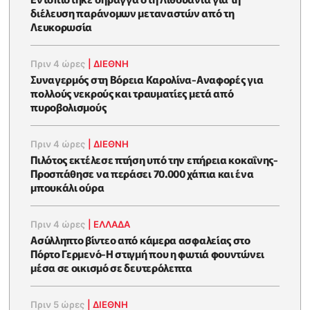
διέλευση παράνομων μεταναστών από τη
Λευκορωσία
Πριν 4 ώρες
|
ΔΙΕΘΝΗ
Συναγερμός στη Βόρεια Καρολίνα-Αναφορές για
πολλούς νεκρούς και τραυματίες μετά από
πυροβολισμούς
Πριν 4 ώρες
|
ΔΙΕΘΝΗ
Πιλότος εκτέλεσε πτήση υπό την επήρεια κοκαΐνης-
Προσπάθησε να περάσει 70.000 χάπια και ένα
μπουκάλι ούρα
Πριν 4 ώρες
|
ΕΛΛΑΔΑ
Ασύλληπτο βίντεο από κάμερα ασφαλείας στο
Πόρτο Γερμενό-Η στιγμή που η φωτιά φουντώνει
μέσα σε οικισμό σε δευτερόλεπτα
Πριν 5 ώρες
|
ΔΙΕΘΝΗ