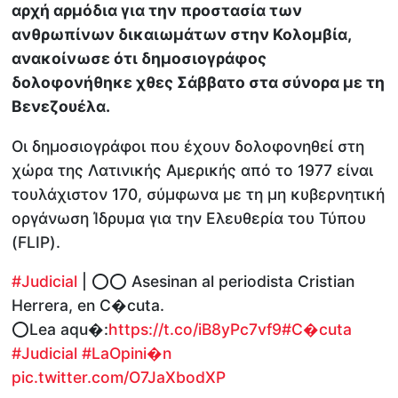
αρχή αρμόδια για την προστασία των
ανθρωπίνων δικαιωμάτων στην Κολομβία,
ανακοίνωσε ότι δημοσιογράφος
δολοφονήθηκε χθες Σάββατο στα σύνορα με τη
Βενεζουέλα.
Οι δημοσιογράφοι που έχουν δολοφονηθεί στη
χώρα της Λατινικής Αμερικής από το 1977 είναι
τουλάχιστον 170, σύμφωνα με τη μη κυβερνητική
οργάνωση Ίδρυμα για την Ελευθερία του Τύπου
(FLIP).
#Judicial
| ⭕⭕ Asesinan al periodista Cristian
Herrera, en C�cuta.
⭕Lea aqu�:
https://t.co/iB8yPc7vf9
#C�cuta
#Judicial
#LaOpini�n
pic.twitter.com/O7JaXbodXP