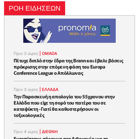
ΡΟΗ ΕΙΔΗΣΕΩΝ
Πριν 3 ώρες
|
OMADA
Πέτυχε διπλό στην έδρα της Brann και έβαλε βάσεις
πρόκρισης στην επόμενη φάση του Europa
Conference League ο Απόλλωνας
Πριν 3 ώρες
|
ΕΛΛΑΔΑ
Την Παρασκευή η απολογία του 55χρονου στην
Ελλάδα που είχε τη σορό του πατέρα του σε
καταψύκτη -Γιατί θα καθυστερήσουν οι
τοξικολογικές
Πριν 4 ώρες
|
ΔΙΕΘΝΗ
Εντοπίστηκε σήραγγα στη Λιθουανία για τη