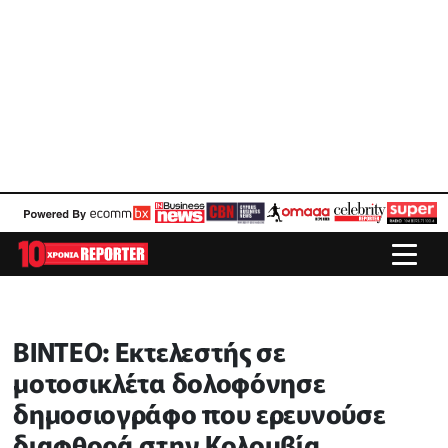
ΒΙΝΤΕΟ: Εκτελεστής σε
μοτοσικλέτα δολοφόνησε
δημοσιογράφο που ερευνούσε
διαφθορά στην Κολομβία