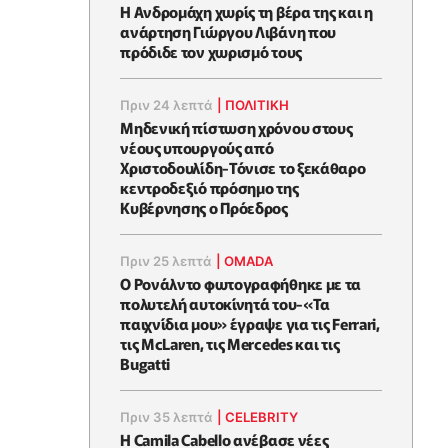
Η Ανδρομάχη χωρίς τη βέρα της και η
ανάρτηση Γιώργου Λιβάνη που
πρόδιδε τον χωρισμό τους
Πριν 24 λεπτά
|
ΠΟΛΙΤΙΚΗ
Μηδενική πίστωση χρόνου στους
νέους υπουργούς από
Χριστοδουλίδη-Τόνισε το ξεκάθαρο
κεντροδεξιό πρόσημο της
Κυβέρνησης ο Πρόεδρος
Πριν 25 λεπτά
|
OMADA
Ο Ρονάλντο φωτογραφήθηκε με τα
πολυτελή αυτοκίνητά του-«Τα
παιχνίδια μου» έγραψε για τις Ferrari,
τις McLaren, τις Mercedes και τις
Bugatti
Πριν 35 λεπτά
|
CELEBRITY
Η Camila Cabello ανέβασε νέες