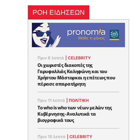
ΡΟΗ ΕΙΔΗΣΕΩΝ
Πριν 6 λεπτά
|
CELEBRITY
Οι χωριστές διακοπές της
Γαρυφαλλιάς Καληφώνη και του
Χρήστου Μάστορκαι η επέτειος που
πέρασε απαρατήρητη
Πριν 11 λεπτά
|
ΠΟΛΙΤΙΚΗ
Το who is who των νέων μελών της
Κυβέρνησης-Αναλυτικά τα
βιογραφικά τους
Πριν 15 λεπτά
|
CELEBRITY