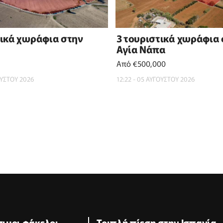
τικά χωράφια στην
3 τουριστικά χωράφια
Αγία Νάπα
Από €500,000
ΟΥΣΤΟΥ 2026
12:22 - 05 ΑΥΓΟΥΣΤΟΥ 2026
ίσιμοι φάκελοι
Τριπλή πίεση στην Ισπανία