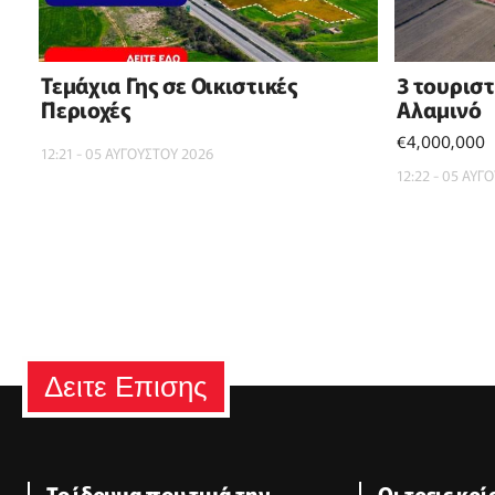
Τεμάχια Γης σε Οικιστικές
3 τουρισ
Περιοχές
Αλαμινό
€4,000,000
12:21 - 05 ΑΥΓΟΥΣΤΟΥ 2026
12:22 - 05 ΑΥΓ
Δειτε Επισης
Το ίδρυμα που τιμά την
Οι τρεις κρ