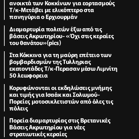
ανοικτά των Κοκκίνων για εορτασμούς
Τ/κ-Μετάβει με ελικόπτερο στα
πανηγύρια ο Ερχιουρμάν
Διαμαρτυρία πολιτών έξω από τις
βάσεις Ακρωτηρίου- «Όχι στις κεραίες
του θανάτου»(pics)
Στα Κόκκινα για τη μαύρη επέτειο των
βομβαρδισμών της Τυλληριας
εκατοντάδες Τ/κ-Περασαν μέσω Λιμνίτη
50 λεωφορεια
Κορυφώνονται οι εκδηλώσεις μνήμης
και τιμής για Ισαάκ και Σολωμού-
Πορείες μοτοσικλετιστών από όλες τις
πόλεις
Πορεία διαμαρτυρίας στις Βρετανικές
Βάσεις Ακρωτηρίου για νέες
στρατιωτικές κεραίες