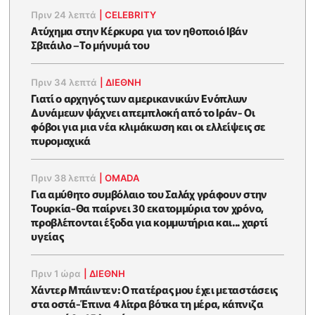
Πριν 24 λεπτά
|
CELEBRITY
Ατύχημα στην Κέρκυρα για τον ηθοποιό Ιβάν
Σβιτάιλο –Το μήνυμά του
Πριν 34 λεπτά
|
ΔΙΕΘΝΗ
Γιατί ο αρχηγός των αμερικανικών Ενόπλων
Δυνάμεων ψάχνει απεμπλοκή από το Ιράν- Οι
φόβοι για μια νέα κλιμάκωση και οι ελλείψεις σε
πυρομαχικά
Πριν 38 λεπτά
|
OMADA
Για αμύθητο συμβόλαιο του Σαλάχ γράφουν στην
Τουρκία-Θα παίρνει 30 εκατομμύρια τον χρόνο,
προβλέπονται έξοδα για κομμωτήρια και... χαρτί
υγείας
Πριν 1 ώρα
|
ΔΙΕΘΝΗ
Χάντερ Μπάιντεν: Ο πατέρας μου έχει μεταστάσεις
στα οστά-Έπινα 4 λίτρα βότκα τη μέρα, κάπνιζα