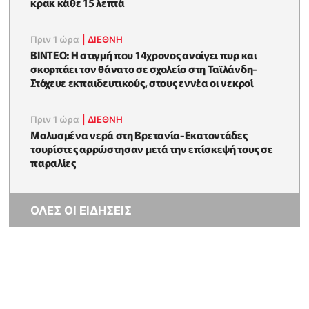
κρακ κάθε 15 λεπτά
Πριν 1 ώρα
|
ΔΙΕΘΝΗ
ΒΙΝΤΕΟ: Η στιγμή που 14χρονος ανοίγει πυρ και
σκορπάει τον θάνατο σε σχολείο στη Ταϊλάνδη-
Στόχευε εκπαιδευτικούς, στους εννέα οι νεκροί
Πριν 1 ώρα
|
ΔΙΕΘΝΗ
Μολυσμένα νερά στη Βρετανία-Εκατοντάδες
τουρίστες αρρώστησαν μετά την επίσκεψή τους σε
παραλίες
ΟΛΕΣ ΟΙ ΕΙΔΗΣΕΙΣ