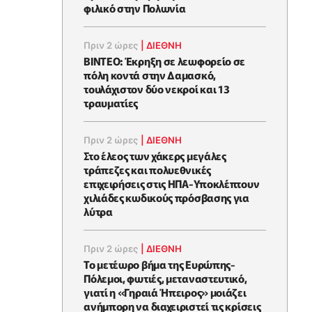
φιλικό στην Πολωνία
Πριν 2 ώρες
|
ΔΙΕΘΝΗ
ΒΙΝΤΕΟ: Έκρηξη σε λεωφορείο σε
πόλη κοντά στην Δαμασκό,
τουλάχιστον δύο νεκροί και 13
τραυματίες
Πριν 2 ώρες
|
ΔΙΕΘΝΗ
Στο έλεος των χάκερς μεγάλες
τράπεζες και πολυεθνικές
επιχειρήσεις στις ΗΠΑ-Υποκλέπτουν
χιλιάδες κωδικούς πρόσβασης για
λύτρα
Πριν 2 ώρες
|
ΔΙΕΘΝΗ
Το μετέωρο βήμα της Ευρώπης-
Πόλεμοι, φωτιές, μεταναστευτικό,
γιατί η «Γηραιά Ήπειρος» μοιάζει
ανήμπορη να διαχειριστεί τις κρίσεις