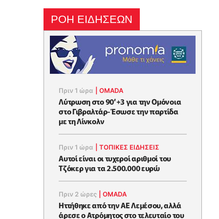
ΡΟΗ ΕΙΔΗΣΕΩΝ
Πριν 1 ώρα
|
OMADA
Λύτρωση στο 90’+3 για την Ομόνοια
στο Γιβραλτάρ-Έσωσε την παρτίδα
με τη Λίνκολν
Πριν 1 ώρα
|
ΤΟΠΙΚΕΣ ΕΙΔΗΣΕΙΣ
Αυτοί είναι οι τυχεροί αριθμοί του
Τζόκερ για τα 2.500.000 ευρώ
Πριν 2 ώρες
|
OMADA
Ηττήθηκε από την ΑΕ Λεμέσου, αλλά
άρεσε ο Ατρόμητος στο τελευταίο του