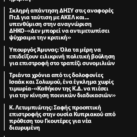
Σκληρή απάντηση ΔΗΣΥ στις αναφορές
ΠτΔ για ταύτιση με ΑΚΕΛ και...
υπενθύμιση στην αναγνώριση
ΔΗΚΟ-«Δεν μπορεί να αντιμετωπίσει
ψύχραιμα την κριτική»
Υπουργός Άμυνας: Όλα τα μέρη να
επιδείξουν ειλικρινή πολιτική βούληση
για επιστροφή στο τραπέζι συνομιλιών
Τριάντα χρόνια από τις δολοφονίες
Ισαάκ και Σολωμού, ένα έγκλημα χωρίς
τιμωρία-«Καθήκον της Κ.Δ. να πιέσει
για την κίνηση ποινικών διαδικασιών»
K. Λετυμπιώτης: Σαφής προοπτική
επιστροφής στην ουσία Κυπριακού από
πρόθεση του Γκουτέρες για νέα
διευρυμένη