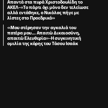
Απαντά στα πυρά Χριστοδουλίδη το
ΑΚΕΛ-«Το πάρτι όχι μόνο δεν τελείωσε
αλλά εντάθηκε, ο Νικόλας πήγε με
λίστες στο Προεδρικό»
«Μου στέρησαν την αγκαλιά του
πατέρα μου… Απαιτώ Δικαιοσύνη,
απαιτώ Ελευθερία»-Η συγκινητική
ομιλία της κόρης του Τάσου Ισαάκ