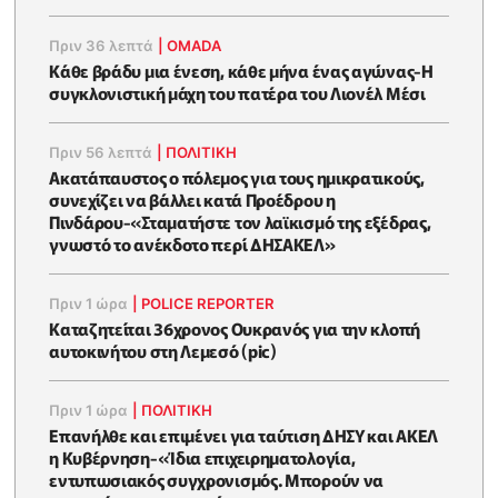
Πριν 36 λεπτά
|
OMADA
Κάθε βράδυ μια ένεση, κάθε μήνα ένας αγώνας-Η
συγκλονιστική μάχη του πατέρα του Λιονέλ Μέσι
Πριν 56 λεπτά
|
ΠΟΛΙΤΙΚΗ
Ακατάπαυστος ο πόλεμος για τους ημικρατικούς,
συνεχίζει να βάλλει κατά Προέδρου η
Πινδάρου-«Σταματήστε τον λαϊκισμό της εξέδρας,
γνωστό το ανέκδοτο περί ΔΗΣΑΚΕΛ»
Πριν 1 ώρα
|
POLICE REPORTER
Καταζητείται 36χρονος Ουκρανός για την κλοπή
αυτοκινήτου στη Λεμεσό (pic)
Πριν 1 ώρα
|
ΠΟΛΙΤΙΚΗ
Επανήλθε και επιμένει για ταύτιση ΔΗΣΥ και ΑΚΕΛ
η Κυβέρνηση-«Ίδια επιχειρηματολογία,
εντυπωσιακός συγχρονισμός. Μπορούν να