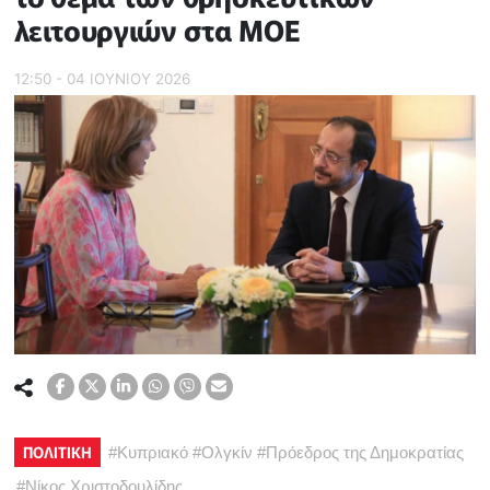
λειτουργιών στα ΜΟΕ
12:50 - 04 ΙΟΥΝΙΟΥ 2026
ΠΟΛΙΤΙΚΗ
#
Κυπριακό
#
Ολγκίν
#
Πρόεδρος της Δημοκρατίας
#
Νίκος Χριστοδουλίδης