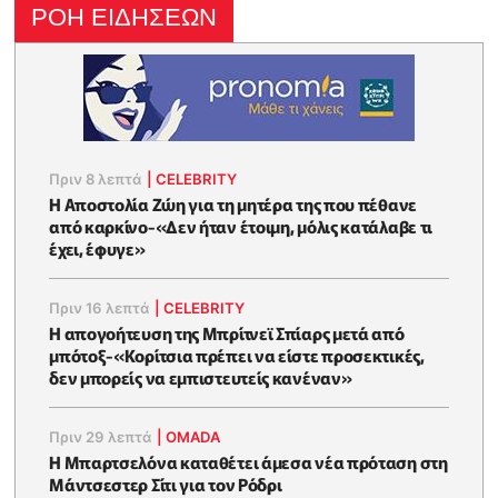
ΡΟΗ ΕΙΔΗΣΕΩΝ
Πριν 8 λεπτά
|
CELEBRITY
Η Αποστολία Ζώη για τη μητέρα της που πέθανε
από καρκίνο-«Δεν ήταν έτοιμη, μόλις κατάλαβε τι
έχει, έφυγε»
Πριν 16 λεπτά
|
CELEBRITY
Η απογοήτευση της Μπρίτνεϊ Σπίαρς μετά από
μπότοξ-«Κορίτσια πρέπει να είστε προσεκτικές,
δεν μπορείς να εμπιστευτείς κανέναν»
Πριν 29 λεπτά
|
OMADA
Η Μπαρτσελόνα καταθέτει άμεσα νέα πρόταση στη
Μάντσεστερ Σίτι για τον Ρόδρι