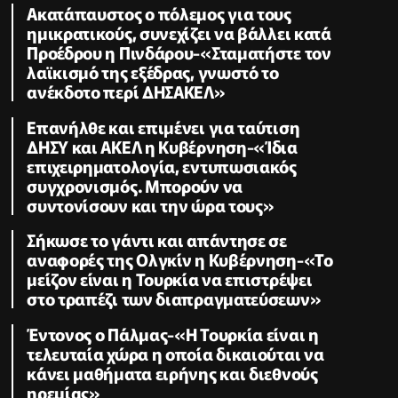
Ακατάπαυστος ο πόλεμος για τους
ημικρατικούς, συνεχίζει να βάλλει κατά
Προέδρου η Πινδάρου-«Σταματήστε τον
λαϊκισμό της εξέδρας, γνωστό το
ανέκδοτο περί ΔΗΣΑΚΕΛ»
Επανήλθε και επιμένει για ταύτιση
ΔΗΣΥ και ΑΚΕΛ η Κυβέρνηση-«Ίδια
επιχειρηματολογία, εντυπωσιακός
συγχρονισμός. Μπορούν να
συντονίσουν και την ώρα τους»
Σήκωσε το γάντι και απάντησε σε
αναφορές της Ολγκίν η Κυβέρνηση-«Το
μείζον είναι η Τουρκία να επιστρέψει
στο τραπέζι των διαπραγματεύσεων»
Έντονος ο Πάλμας-«Η Τουρκία είναι η
τελευταία χώρα η οποία δικαιούται να
κάνει μαθήματα ειρήνης και διεθνούς
ηρεμίας»