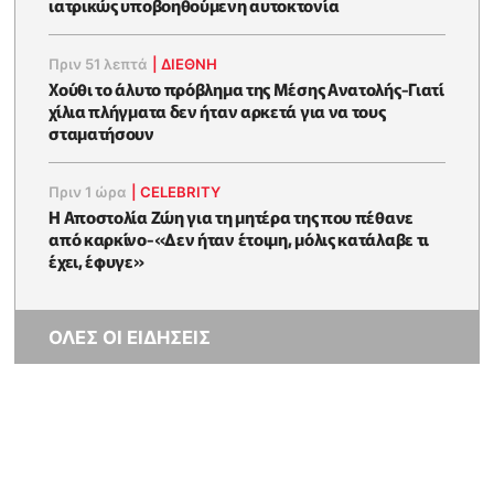
ιατρικώς υποβοηθούμενη αυτοκτονία
Πριν 51 λεπτά
|
ΔΙΕΘΝΗ
Χούθι το άλυτο πρόβλημα της Μέσης Ανατολής-Γιατί
χίλια πλήγματα δεν ήταν αρκετά για να τους
σταματήσουν
Πριν 1 ώρα
|
CELEBRITY
Η Αποστολία Ζώη για τη μητέρα της που πέθανε
από καρκίνο-«Δεν ήταν έτοιμη, μόλις κατάλαβε τι
έχει, έφυγε»
ΟΛΕΣ ΟΙ ΕΙΔΗΣΕΙΣ