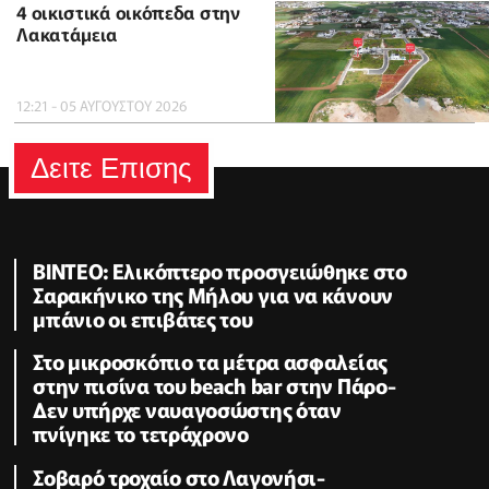
4 οικιστικά οικόπεδα στην
Λακατάμεια
12:21 - 05 ΑΥΓΟΥΣΤΟΥ 2026
Δειτε Επισης
BINTEO: Ελικόπτερο προσγειώθηκε στο
Σαρακήνικο της Μήλου για να κάνουν
μπάνιο οι επιβάτες του
Στο μικροσκόπιο τα μέτρα ασφαλείας
στην πισίνα του beach bar στην Πάρο-
Δεν υπήρχε ναυαγοσώστης όταν
πνίγηκε το τετράχρονο
Σοβαρό τροχαίο στο Λαγονήσι-