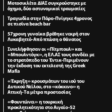
Μοτοσικλέτα ΔΙΑΣ συγκρούστηκε με
όχημα, δύο αστυνομικοί τραυματίες
Τραγωδία στην Πάρο-Πνίγηκε 4χρονος
σε πισίνα beach bar
57χρονη γυναίκα βρέθηκε νεκρή στον
Λυκαβηττό-Aπό πτώση ο θάνατος
Συνελήφθησαν οι «Πίτμπουλ» και
«Μπουλντόγκ», η ΕΛ.ΑΣ τους συνδέει με
το στρατόπεδο του Έντικ-Περιμένουν
την έκδοση του εκτελεστή της Greek
Mafia
«Έκρηξη» κρουσμάτων του ιού του
Δυτικού Νείλου, στο «κόκκινο» η
Αττική-Tα μέτρα προστασίας
«Φουντώνει» η τουρκική
προκλητικότητα στο Αιγαίο-52