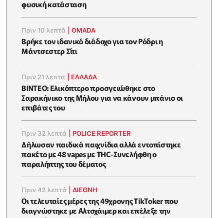
φυσική κατάσταση
Πριν 10 λεπτά
|
OMADA
Βρήκε τον ιδανικό διάδοχο για τον Ρόδρι η
Μάντσεστερ Σίτι
Πριν 21 λεπτά
|
ΕΛΛΑΔΑ
BINTEO: Ελικόπτερο προσγειώθηκε στο
Σαρακήνικο της Μήλου για να κάνουν μπάνιο οι
επιβάτες του
Πριν 32 λεπτά
|
POLICE REPORTER
Δήλωσαν παιδικά παιχνίδια αλλά εντοπίστηκε
πακέτο με 48 vapes με THC-Συνελήφθη ο
παραλήπτης του δέματος
Πριν 42 λεπτά
|
ΔΙΕΘΝΗ
Οι τελευταίες μέρες της 49χρονης TikToker που
διαγνώστηκε με Αλτσχάιμερ και επέλεξε την