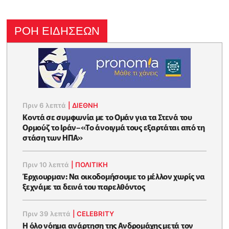
ΡΟΗ ΕΙΔΗΣΕΩΝ
Πριν 6 λεπτά
|
ΔΙΕΘΝΗ
Κοντά σε συμφωνία με το Ομάν για τα Στενά του
Ορμούζ το Ιράν–«Το άνοιγμά τους εξαρτάται από τη
στάση των ΗΠΑ»
Πριν 10 λεπτά
|
ΠΟΛΙΤΙΚΗ
Έρχιουρμαν: Να οικοδομήσουμε το μέλλον χωρίς να
ξεχνάμε τα δεινά του παρελθόντος
Πριν 39 λεπτά
|
CELEBRITY
Η όλο νόημα ανάρτηση της Ανδρομάχης μετά τον