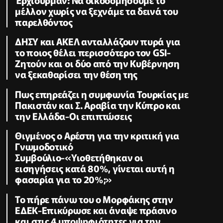
μέλλον χωρίς να ξεχνάμε τα δεινά του
παρελθόντος
ΔΗΣΥ και ΑΚΕΛ ανταλλάζουν πυρά για
το ποιος θέλει περισσότερο τον GSI-
Ζητούν και οι δύο από την Κυβέρνηση
να ξεκαθαρίσει την θέση της
Πως επηρεάζει η συμφωνία Τουρκίας με
Πακιστάν και Σ. Αραβία την Κύπρο και
την Ελλάδα-Οι επιπτώσεις
Θιγμένος ο Αρέστη για την κριτική για
Γνωμοδοτικό
Συμβούλιο-«Υιοθετήθηκαν οι
εισηγήσεις κατά 80%, γίνεται αυτή η
φασαρία για το 20%;»
Το πήρε πάνω του ο Μορφάκης στην
ΕΔΕΚ-Επικύρωσε και άναψε πράσινο
και στις 4 υποψηφιότητες για την