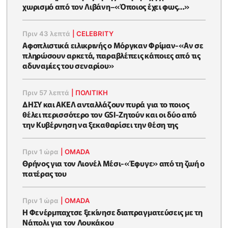
χωρισμό από τον Λιβάνη–«Όποιος έχει φως…»
Πριν 43 λεπτά
|
CELEBRITY
Αφοπλιστικά ειλικρινής ο Μόργκαν Φρίμαν-«Αν σε
πληρώσουν αρκετά, παραβλέπεις κάποιες από τις
αδυναμίες του σεναρίου»
Πριν 57 λεπτά
|
ΠΟΛΙΤΙΚΗ
ΔΗΣΥ και ΑΚΕΛ ανταλλάζουν πυρά για το ποιος
θέλει περισσότερο τον GSI-Ζητούν και οι δύο από
την Κυβέρνηση να ξεκαθαρίσει την θέση της
Πριν 1 ώρα
|
OMADA
Θρήνος για τον Λιονέλ Μέσι-«Έφυγε» από τη ζωή ο
πατέρας του
Πριν 1 ώρα
|
OMADA
Η Φενέρμπαχτσε ξεκίνησε διαπραγματεύσεις με τη
Νάπολι για τον Λουκάκου