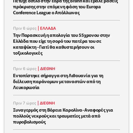
Πέτυχε διπλό στην έδρα της Brann και έβαλε βάσεις
πρόκρισης στην επόμενη φάση του Europa
Conference League ο Απόλλωνας
Πριν 6 ώρες
|
ΕΛΛΑΔΑ
Την Παρασκευή η απολογία του 55χρονου στην
Ελλάδα που είχε τη σορό του πατέρα του σε
καταψύκτη -Γιατί θα καθυστερήσουν οι
τοξικολογικές
Πριν 6 ώρες
|
ΔΙΕΘΝΗ
Εντοπίστηκε σήραγγα στη Λιθουανία για τη
διέλευση παράνομων μεταναστών από τη
Λευκορωσία
Πριν 7 ώρες
|
ΔΙΕΘΝΗ
Συναγερμός στη Βόρεια Καρολίνα-Αναφορές για
πολλούς νεκρούς και τραυματίες μετά από
πυροβολισμούς