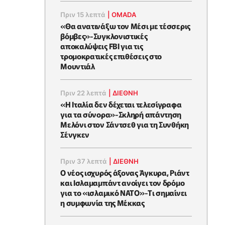
Πριν 15 λεπτά
|
OMADA
«Θα ανατινάξω τον Μέσι με τέσσερις
βόμβες»-Συγκλονιστικές
αποκαλύψεις FBI για τις
τρομοκρατικές επιθέσεις στο
Μουντιάλ
Πριν 22 λεπτά
|
ΔΙΕΘΝΗ
«Η Ιταλία δεν δέχεται τελεσίγραφα
για τα σύνορα»-Σκληρή απάντηση
Μελόνι στον Σάντσεθ για τη Συνθήκη
Σένγκεν
Πριν 37 λεπτά
|
ΔΙΕΘΝΗ
O νέος ισχυρός άξονας Άγκυρα, Ριάντ
και Ισλαμαμπάντ ανοίγει τον δρόμο
για το «ισλαμικό ΝΑΤΟ»-Tι σημαίνει
η συμφωνία της Μέκκας