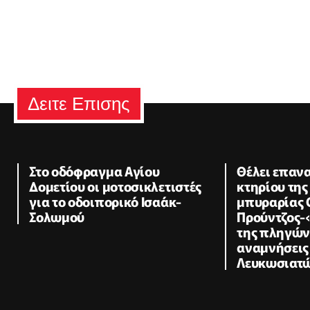
Δειτε Επισης
Στο οδόφραγμα Αγίου
Θέλει επαν
Δομετίου οι μοτοσικλετιστές
κτηρίου της
για το οδοιπορικό Ισαάκ-
μπυραρίας 
Σολωμού
Προύντζος-
της πληγώνε
αναμνήσεις
Λευκωσιατ