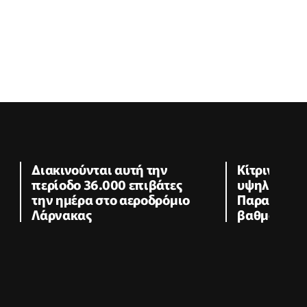
Διακινούνται αυτή την
Κίτρινη πρ
περίοδο 36.000 επιβάτες
υψηλές θερ
την ημέρα στο αεροδρόμιο
Παραμένει 
Λάρνακας
βαθμούς ο 