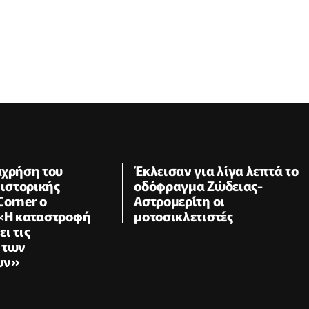
αχρήση του
Έκλεισαν για λίγα λεπτά το
 ιστορικής
οδόφραγμα Ζώδειας-
Corner ο
Αστρομερίτη οι
«Η καταστροφή
μοτοσικλετιστές
ι τις
 των
ών»