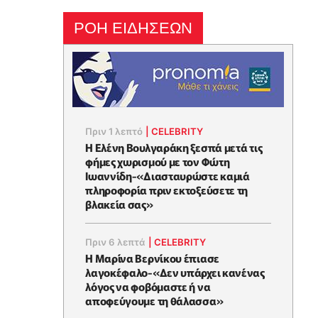
ΡΟΗ ΕΙΔΗΣΕΩΝ
Πριν 1 λεπτό
|
CELEBRITY
Η Ελένη Βουλγαράκη ξεσπά μετά τις
φήμες χωρισμού με τον Φώτη
Ιωαννίδη-«Διασταυρώστε καμιά
πληροφορία πριν εκτοξεύσετε τη
βλακεία σας»
Πριν 6 λεπτά
|
CELEBRITY
Η Μαρίνα Βερνίκου έπιασε
λαγοκέφαλο-«Δεν υπάρχει κανένας
λόγος να φοβόμαστε ή να
αποφεύγουμε τη θάλασσα»