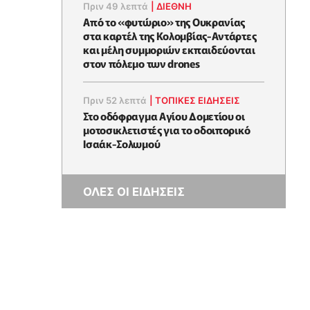
Πριν 49 λεπτά
|
ΔΙΕΘΝΗ
Από το «φυτώριο» της Ουκρανίας
στα καρτέλ της Κολομβίας-Αντάρτες
και μέλη συμμοριών εκπαιδεύονται
στον πόλεμο των drones
Πριν 52 λεπτά
|
ΤΟΠΙΚΕΣ ΕΙΔΗΣΕΙΣ
Στο οδόφραγμα Αγίου Δομετίου οι
μοτοσικλετιστές για το οδοιπορικό
Ισαάκ-Σολωμού
ΟΛΕΣ ΟΙ ΕΙΔΗΣΕΙΣ