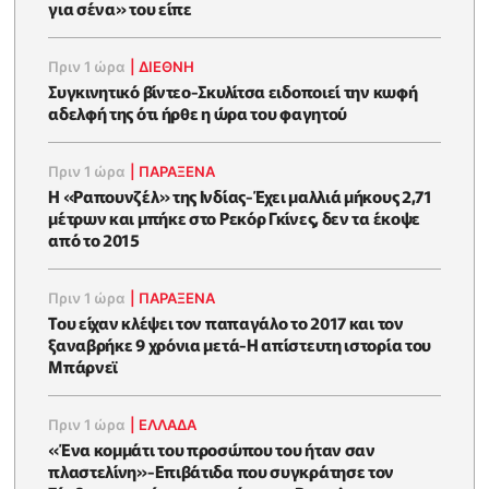
για σένα» του είπε
Πριν 1 ώρα
|
ΔΙΕΘΝΗ
Συγκινητικό βίντεο-Σκυλίτσα ειδοποιεί την κωφή
αδελφή της ότι ήρθε η ώρα του φαγητού
Πριν 1 ώρα
|
ΠΑΡΑΞΕΝΑ
Η «Ραπουνζέλ» της Ινδίας-Έχει μαλλιά μήκους 2,71
μέτρων και μπήκε στο Ρεκόρ Γκίνες, δεν τα έκοψε
από το 2015
Πριν 1 ώρα
|
ΠΑΡΑΞΕΝΑ
Του είχαν κλέψει τον παπαγάλο το 2017 και τον
ξαναβρήκε 9 χρόνια μετά-Η απίστευτη ιστορία του
Μπάρνεϊ
Πριν 1 ώρα
|
ΕΛΛΑΔΑ
«Ένα κομμάτι του προσώπου του ήταν σαν
πλαστελίνη»-Επιβάτιδα που συγκράτησε τον