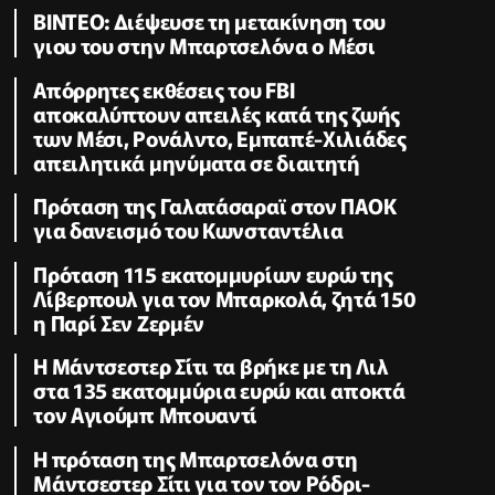
BINTEO: Διέψευσε τη μετακίνηση του
γιου του στην Μπαρτσελόνα ο Μέσι
Απόρρητες εκθέσεις του FBI
αποκαλύπτουν απειλές κατά της ζωής
των Μέσι, Ρονάλντο, Εμπαπέ-Χιλιάδες
απειλητικά μηνύματα σε διαιτητή
Πρόταση της Γαλατάσαραϊ στον ΠΑΟΚ
για δανεισμό του Κωνσταντέλια
Πρόταση 115 εκατομμυρίων ευρώ της
Λίβερπουλ για τον Μπαρκολά, ζητά 150
η Παρί Σεν Ζερμέν
Η Μάντσεστερ Σίτι τα βρήκε με τη Λιλ
στα 135 εκατομμύρια ευρώ και αποκτά
τον Αγιούμπ Μπουαντί
Η πρόταση της Μπαρτσελόνα στη
Μάντσεστερ Σίτι για τον τον Ρόδρι-