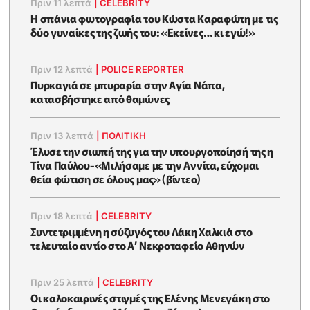
Πριν 11 λεπτά
|
CELEBRITY
Η σπάνια φωτογραφία του Κώστα Καραφώτη με τις
δύο γυναίκες της ζωής του: «Εκείνες… κι εγώ!»
Πριν 12 λεπτά
|
POLICE REPORTER
Πυρκαγιά σε μπυραρία στην Αγία Νάπα,
κατασβήστηκε από θαμώνες
Πριν 13 λεπτά
|
ΠΟΛΙΤΙΚΗ
Έλυσε την σιωπή της για την υπουργοποίησή της η
Τίνα Παύλου-«Μιλήσαμε με την Αννίτα, εύχομαι
θεία φώτιση σε όλους μας» (βίντεο)
Πριν 18 λεπτά
|
CELEBRITY
Συντετριμμένη η σύζυγός του Λάκη Χαλκιά στο
τελευταίο αντίο στο Α’ Νεκροταφείο Αθηνών
Πριν 25 λεπτά
|
CELEBRITY
Oι καλοκαιρινές στιγμές της Ελένης Μενεγάκη στο