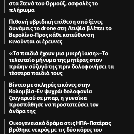
στα Στενά του Ορμούζ, ασφαλές το
πλήρωμα
Πιθανή υβριδική επίθεση από ξένες
δυνάμεις το drone στη Λειψία βλέπει το
Βερολίνο-Προς κάθε κατεύθυνση
κινούνται οι έρευνες
«Τα παιδιά έχουν μια μικρή ίωση»-Το
τελευταίο μήνυμα της μητέρας στον
πρώην σύζυγό της πριν δολοφονήσει τα
τέσσερα παιδιά τους
Βίντεο με σκληρές εικόνες στην
Κολομβία-Εν ψυχρώ δολοφονία
ζευγαριού σε μπαρ, η γυναίκα
προσπάθησε να προστατεύσει τον
άνδρα της
Οικογενειακό δράμα στις ΗΠΑ-Πατέρας
βρέθηκε νεκρός με τις δύο κόρες του