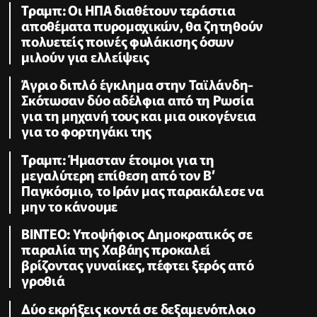
Τραμπ: Οι ΗΠΑ διαθέτουν τεράστια
αποθέματα πυρομαχικών, θα ζητηθούν
πολυετείς ποινές φυλάκισης όσων
μιλούν για ελλείψεις
Άγριο διπλό έγκλημα στην Ταϊλάνδη-
Σκότωσαν δύο αδέλφια από τη Ρωσία
για τη μηχανή τους και μια οικογένεια
για το φορτηγάκι της
Τραμπ: Ήμασταν έτοιμοι για τη
μεγαλύτερη επίθεση από τον Β’
Παγκόσμιο, το Ιράν μας παρακάλεσε να
μην το κάνουμε
ΒΙΝΤΕΟ: Υποψήφιος Δημοκρατικός σε
παραλία της Χαβάης προκαλεί
βρίζοντας γυναίκες, πέφτει ξερός από
γροθιά
Δύο εκρήξεις κοντά σε δεξαμενόπλοιο