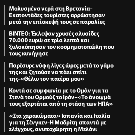
Μολυσμένα νερά στη Βρετανία-
Εκατοντάδες τουρίστες αρρώστησαν
μετά την επίσκεψή τους σε παραλίες
ΒΙΝΤΕΟ: Έκλεψαν χρυσές αλυσίδες
70.000 ευρώ σε τρία λεπτά και
ξυλοκόπησαν τον κοσμηματοπώλη που
τους κυνήγησε
Παρέσυρε νύφη λίγες ώρες μετά το γάμο
της και ζητούσε να πάει σπίτι
της-«Θέλω τον πατέρα μου»
Κοντά σε συμφωνία με το Ομάν για τα
Στενά του Ορμούζ το Ιράν–«Το άνοιγμά
τους εξαρτάται από τη στάση των ΗΠΑ»
«Στα χαρακώματα» Ισπανία και Ιταλία
για τη Σένγκεν-Η Μαδρίτη απαντά με
ελέγχους, ανυποχώρητη η Μελόνι