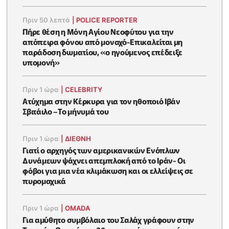
Πριν 50 λεπτά
|
POLICE REPORTER
Πήρε θέση η Μόνη Αγίου Νεοφύτου για την
απόπειρα φόνου από μοναχό-Επικαλείται μη
παράδοση δωματίου, «ο ηγούμενος επέδειξε
υπομονή»
Πριν 1 ώρα
|
CELEBRITY
Ατύχημα στην Κέρκυρα για τον ηθοποιό Ιβάν
Σβιτάιλο –Το μήνυμά του
Πριν 1 ώρα
|
ΔΙΕΘΝΗ
Γιατί ο αρχηγός των αμερικανικών Ενόπλων
Δυνάμεων ψάχνει απεμπλοκή από το Ιράν- Οι
φόβοι για μια νέα κλιμάκωση και οι ελλείψεις σε
πυρομαχικά
Πριν 1 ώρα
|
OMADA
Για αμύθητο συμβόλαιο του Σαλάχ γράφουν στην