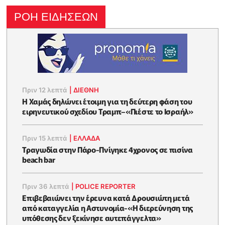
ΡΟΗ ΕΙΔΗΣΕΩΝ
Πριν 12 λεπτά
|
ΔΙΕΘΝΗ
Η Χαμάς δηλώνει έτοιμη για τη δεύτερη φάση του
ειρηνευτικού σχεδίου Τραμπ–«Πιέστε το Ισραήλ»
Πριν 15 λεπτά
|
ΕΛΛΑΔΑ
Τραγωδία στην Πάρο-Πνίγηκε 4χρονος σε πισίνα
beach bar
Πριν 36 λεπτά
|
POLICE REPORTER
Επιβεβαιώνει την έρευνα κατά Δρουσιώτη μετά
από καταγγελία η Αστυνομία-«Η διερεύνηση της
υπόθεσης δεν ξεκίνησε αυτεπάγγελτα»