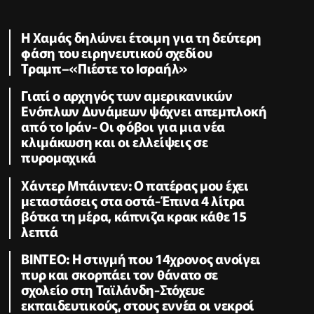
Η Χαμάς δηλώνει έτοιμη για τη δεύτερη
φάση του ειρηνευτικού σχεδίου
Τραμπ–«Πιέστε το Ισραήλ»
Γιατί ο αρχηγός των αμερικανικών
Ενόπλων Δυνάμεων ψάχνει απεμπλοκή
από το Ιράν- Οι φόβοι για μια νέα
κλιμάκωση και οι ελλείψεις σε
πυρομαχικά
Χάντερ Μπάιντεν: Ο πατέρας μου έχει
μεταστάσεις στα οστά-Έπινα 4 λίτρα
βότκα τη μέρα, κάπνιζα κρακ κάθε 15
λεπτά
ΒΙΝΤΕΟ: Η στιγμή που 14χρονος ανοίγει
πυρ και σκορπάει τον θάνατο σε
σχολείο στη Ταϊλάνδη-Στόχευε
εκπαιδευτικούς, στους εννέα οι νεκροί