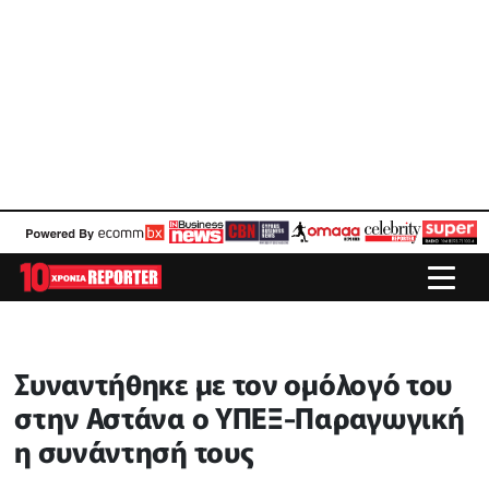
Συναντήθηκε με τον ομόλογό του
στην Αστάνα ο ΥΠΕΞ-Παραγωγική
η συνάντησή τους