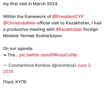
my first visit in March 2024.
Within the framework of
@PresidentCYP
@Christodulides
official visit to Kazakhstan, I had
a productive meeting with
#Kazakhstan
Foreign
Minister Yermek Kosherbayev.
On our agenda:
🔸The…
pic.twitter.com/GWvquCvDlp
— Constantinos Kombos (@ckombos)
June 3,
2026
Πηγή: ΚΥΠΕ