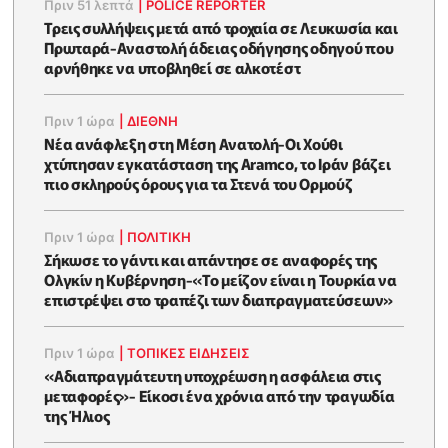
Πριν 51 λεπτά
|
POLICE REPORTER
Τρεις συλλήψεις μετά από τροχαία σε Λευκωσία και
Πρωταρά-Αναστολή άδειας οδήγησης οδηγού που
αρνήθηκε να υποβληθεί σε αλκοτέστ
Πριν 1 ώρα
|
ΔΙΕΘΝΗ
Νέα ανάφλεξη στη Μέση Ανατολή-Οι Χούθι
χτύπησαν εγκατάσταση της Aramco, το Ιράν βάζει
πιο σκληρούς όρους για τα Στενά του Ορμούζ
Πριν 1 ώρα
|
ΠΟΛΙΤΙΚΗ
Σήκωσε το γάντι και απάντησε σε αναφορές της
Ολγκίν η Κυβέρνηση-«Το μείζον είναι η Τουρκία να
επιστρέψει στο τραπέζι των διαπραγματεύσεων»
Πριν 1 ώρα
|
ΤΟΠΙΚΕΣ ΕΙΔΗΣΕΙΣ
«Αδιαπραγμάτευτη υποχρέωση η ασφάλεια στις
μεταφορές»- Είκοσι ένα χρόνια από την τραγωδία
της Ήλιος