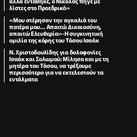
αλλά εντάθηκε, ο Νικόλας πήγε με
λίστες στο Προεδρικό»
«Μου στέρησαν την αγκαλιά του
πατέρα μου… Απαιτώ Δικαιοσύνη,
απαιτώ Ελευθερία»-Η συγκινητική
ομιλία της κόρης του Τάσου Ισαάκ
Ν. Χριστοδουλίδης για δολοφονίες
Ισαάκ και Σολωμού: Μίλησα και με τη
μητέρα του Τάσου, να τρέξουμε
περισσότερο για να εκτελεστούν τα
εντάλματα