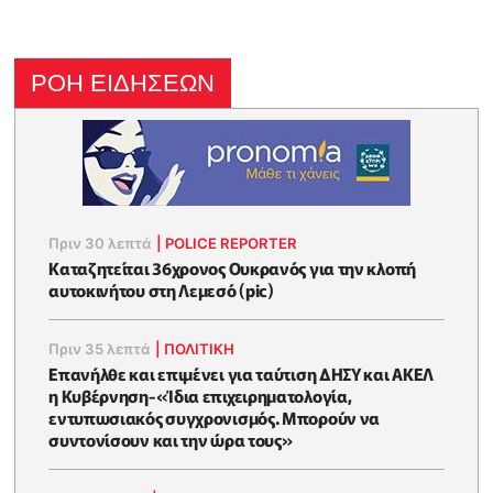
ΡΟΗ ΕΙΔΗΣΕΩΝ
Πριν 30 λεπτά
|
POLICE REPORTER
Καταζητείται 36χρονος Ουκρανός για την κλοπή
αυτοκινήτου στη Λεμεσό (pic)
Πριν 35 λεπτά
|
ΠΟΛΙΤΙΚΗ
Επανήλθε και επιμένει για ταύτιση ΔΗΣΥ και ΑΚΕΛ
η Κυβέρνηση-«Ίδια επιχειρηματολογία,
εντυπωσιακός συγχρονισμός. Μπορούν να
συντονίσουν και την ώρα τους»