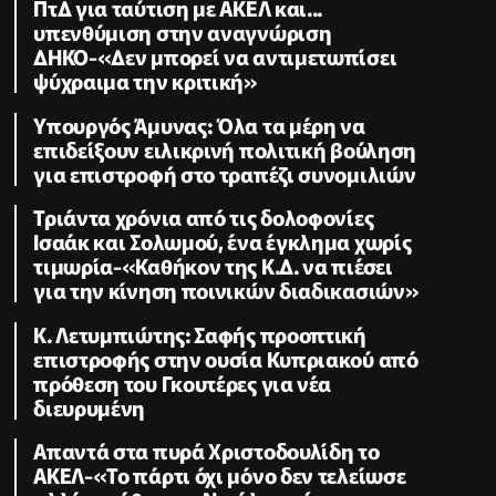
ΠτΔ για ταύτιση με ΑΚΕΛ και...
υπενθύμιση στην αναγνώριση
ΔΗΚΟ-«Δεν μπορεί να αντιμετωπίσει
ψύχραιμα την κριτική»
Υπουργός Άμυνας: Όλα τα μέρη να
επιδείξουν ειλικρινή πολιτική βούληση
για επιστροφή στο τραπέζι συνομιλιών
Τριάντα χρόνια από τις δολοφονίες
Ισαάκ και Σολωμού, ένα έγκλημα χωρίς
τιμωρία-«Καθήκον της Κ.Δ. να πιέσει
για την κίνηση ποινικών διαδικασιών»
K. Λετυμπιώτης: Σαφής προοπτική
επιστροφής στην ουσία Κυπριακού από
πρόθεση του Γκουτέρες για νέα
διευρυμένη
Απαντά στα πυρά Χριστοδουλίδη το
ΑΚΕΛ-«Το πάρτι όχι μόνο δεν τελείωσε