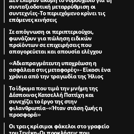
συνταξιοδοτική μεταρρύθμιση οι
συντεχνίες-Το περιεχόμενο κρίνει τις
επόμενες κινήσεις
Σε απόγνωση οι περιπτεριούχοι,
φωνάζουν για πώληση ειδικών
προϊόντων σε επιχειρήσεις που
απαγορεύεται και απουσία ελέγχου
«Αδιαπραγμάτευτη υποχρέωση η
ασφάλεια στις μεταφορές»- Είκοσι ένα
χρόνια από την τραγωδία της Ήλιος
Το ίδρυμα που τιμά την μνήμη της
Δέσποινας Κατσελλή Παττίχη και
συνεχίζει το έργο της στην
φιλανθρωπία-«Ήταν στάση ζωής η
προσφορά»
Οι τρεις κρίσιμοι φάκελοι στο γραφείο
του Σενέκη-Οι προκλήσεις που