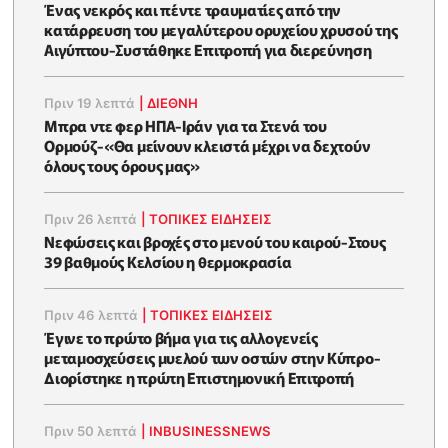
Ένας νεκρός και πέντε τραυματίες από την
κατάρρευση του μεγαλύτερου ορυχείου χρυσού της
Αιγύπτου-Συστάθηκε Επιτροπή για διερεύνηση
Πριν 19 λεπτά
|
ΔΙΕΘΝΗ
Μπρα ντε φερ ΗΠΑ-Ιράν για τα Στενά του
Ορμούζ-«Θα μείνουν κλειστά μέχρι να δεχτούν
όλους τους όρους μας»
Πριν 26 λεπτά
|
ΤΟΠΙΚΕΣ ΕΙΔΗΣΕΙΣ
Νεφώσεις και βροχές στο μενού του καιρού-Στους
39 βαθμούς Κελσίου η θερμοκρασία
Πριν 46 λεπτά
|
ΤΟΠΙΚΕΣ ΕΙΔΗΣΕΙΣ
Έγινε το πρώτο βήμα για τις αλλογενείς
μεταμοσχεύσεις μυελού των οστών στην Κύπρο-
Διορίστηκε η πρώτη Επιστημονική Επιτροπή
Πριν 50 λεπτά
|
INBUSINESSNEWS