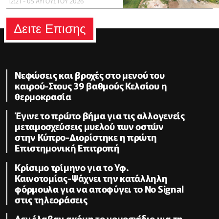
12:21 - 05 ΑΥΓΟΥΣΤΟΥ 2026
Δειτε Επισης
Νεφώσεις και βροχές στο μενού του
καιρού-Στους 39 βαθμούς Κελσίου η
θερμοκρασία
Έγινε το πρώτο βήμα για τις αλλογενείς
μεταμοσχεύσεις μυελού των οστών
στην Κύπρο-Διορίστηκε η πρώτη
Επιστημονική Επιτροπή
Κρίσιμο τρίμηνο για το Υφ.
Καινοτομίας-Ψάχνει την κατάλληλη
φόρμουλα για να αποφύγει το No Signal
στις τηλεοράσεις
Δεν έλαβαν ακόμη το νομοσχέδιο για τη