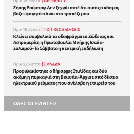
Πριν 16 λεπτά
|
CELEBRITY
Ζήσης Ρούμπος: Δεν ξεχνώ ποτέ ότι αυτός ο κόσμος
βάζει φαγητό πάνω στο τραπέζι μου
Πριν 18 λεπτά
|
ΤΟΠΙΚΕΣ ΕΙΔΗΣΕΙΣ
Κλείνει συμβολικά τα οδοφράγματα Ζώδειας και
Αστρομερίτη η Πρωτοβουλία Μνήμης Ισαάκ-
Σολωμού-Το Σάββατο η κεντρική εκδήλωση
Πριν 22 λεπτά
|
ΕΛΛΑΔΑ
Προφυλακίστηκε ο δήμαρχος Στυλίδας και δύο
ακόμη η πυρκαγιά στη Βοιωτία-Άρχισε από δίκτυο
ηλεκτρικού ρεύματος που ανέλαβε η εταιρεία του
ΟΛΕΣ ΟΙ ΕΙΔΗΣΕΙΣ