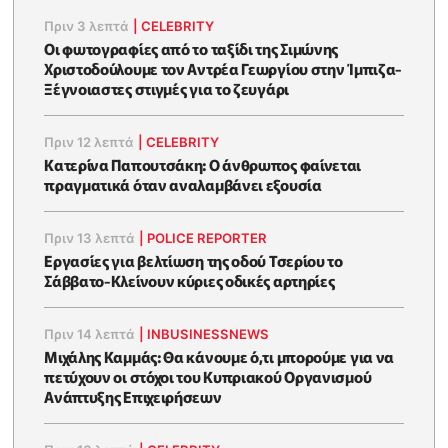
Πριν 3 λεπτά
|
CELEBRITY
Οι φωτογραφίες από το ταξίδι της Σιμώνης
Χριστοδούλουμε τον Αντρέα Γεωργίου στην Ίμπιζα-
Ξέγνοιαστες στιγμές για το ζευγάρι
Πριν 12 λεπτά
|
CELEBRITY
Κατερίνα Παπουτσάκη: Ο άνθρωπος φαίνεται
πραγματικά όταν αναλαμβάνει εξουσία
Πριν 13 λεπτά
|
POLICE REPORTER
Εργασίες για βελτίωση της οδού Τσερίου το
Σάββατο-Κλείνουν κύριες οδικές αρτηρίες
Πριν 14 λεπτά
|
INBUSINESSNEWS
Μιχάλης Καμμάς: Θα κάνουμε ό,τι μπορούμε για να
πετύχουν οι στόχοι του Κυπριακού Οργανισμού
Ανάπτυξης Επιχειρήσεων