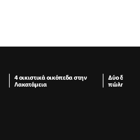
4 οικιστικά οικόπεδα στην
Δύο διαμερ
Λακατάμεια
πώληση στ