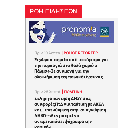
ΡΟΗ ΕΙΔΗΣΕΩΝ
Πριν 10 λεπτά
|
POLICE REPORTER
Ξεχώρισε σημεία από το πόρισμα για
την πυρκαγιά στο Καλό χωριό ο
Πάλμας-Σε αναμονή για την
ολοκλήρωση της ποινικής έρευνας
Πριν 25 λεπτά
|
ΠΟΛΙΤΙΚΗ
Σκληρή απάντηση ΔΗΣΥ στις
αναφορές ΠτΔ για ταύτιση με ΑΚΕΛ
και... υπενθύμιση στην αναγνώριση
ΔΗΚΟ-«Δεν μπορεί να
αντιμετωπίσει ψύχραιμα την
κριτική»