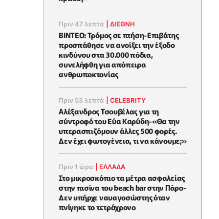
Πριν 47 λεπτά
|
ΔΙΕΘΝΗ
ΒΙΝΤΕΟ: Τρόμος σε πτήση-Επιβάτης
προσπάθησε να ανοίξει την έξοδο
κινδύνου στα 30.000 πόδια,
συνελήφθη για απόπειρα
ανθρωποκτονίας
Πριν 53 λεπτά
|
CELEBRITY
Αλέξανδρος Τσουβέλας για τη
σύντροφό του Εύα Καρύδη-«Θα την
υπερασπιζόμουν άλλες 500 φορές.
Δεν έχει φωτογένεια, τι να κάνουμε;»
Πριν 1 ώρα
|
ΕΛΛΑΔΑ
Στο μικροσκόπιο τα μέτρα ασφαλείας
στην πισίνα του beach bar στην Πάρο-
Δεν υπήρχε ναυαγοσώστης όταν
πνίγηκε το τετράχρονο