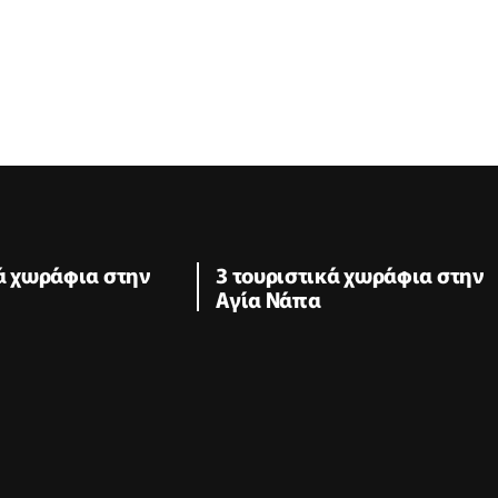
κά χωράφια στην
3 τουριστικά χωράφια στην
Αγία Νάπα