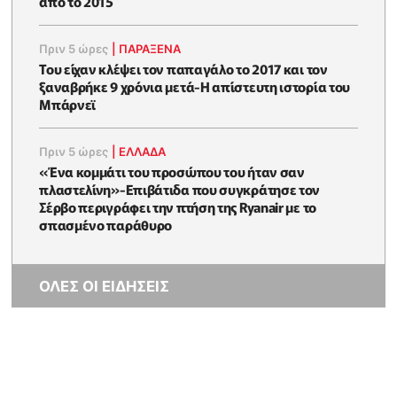
από το 2015
Πριν 5 ώρες
|
ΠΑΡΑΞΕΝΑ
Του είχαν κλέψει τον παπαγάλο το 2017 και τον
ξαναβρήκε 9 χρόνια μετά-Η απίστευτη ιστορία του
Μπάρνεϊ
Πριν 5 ώρες
|
ΕΛΛΑΔΑ
«Ένα κομμάτι του προσώπου του ήταν σαν
πλαστελίνη»-Επιβάτιδα που συγκράτησε τον
Σέρβο περιγράφει την πτήση της Ryanair με το
σπασμένο παράθυρο
ΟΛΕΣ ΟΙ ΕΙΔΗΣΕΙΣ