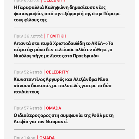
Πριν 8 λεπτά
|
CELEBRITY
Η Γαρυφαλλιά Καληφώνη δημοσίευσε νέες
φωτογραφίες από την εξόρμησή της στην Πάρο με
τους φίλους της
Πριν 36 λεπτά
|
ΠΟΛΙΤΙΚΗ
Απαντά στα πυρά Χριστοδουλίδη το ΑΚΕΛ-«Το
πάρτι όχι μόνο δεν τελείωσε αλλά εντάθηκε, ο
Νικόλας πήγε με λίστες στο Προεδρικό»
Πριν 52 λεπτά
|
CELEBRITY
Κωνσταντίνος Αργυρός και Αλεξάνδρα Νίκα
κάνουν διακοπές με πολυτελές γιοτ με τα δύο
παιδιά τους
Πριν 57 λεπτά
|
OMADA
Ο ιδιαίτερος ορος στη συμφωνία της Ρεάλ με τη
Λειψία για τον Ντιομαντέ
Πριν 1 ώρα
|
OMADA