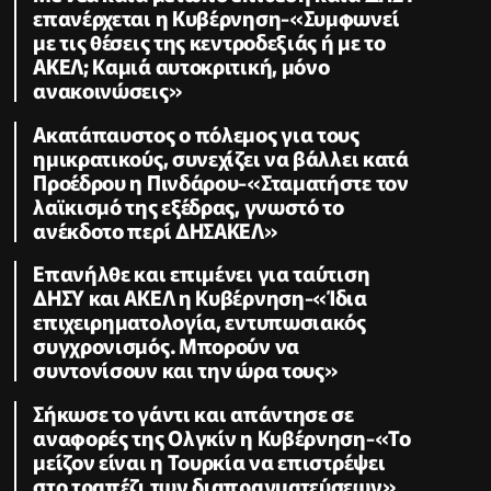
επανέρχεται η Κυβέρνηση-«Συμφωνεί
με τις θέσεις της κεντροδεξιάς ή με το
ΑΚΕΛ; Kαμιά αυτοκριτική, μόνο
ανακοινώσεις»
Ακατάπαυστος ο πόλεμος για τους
ημικρατικούς, συνεχίζει να βάλλει κατά
Προέδρου η Πινδάρου-«Σταματήστε τον
λαϊκισμό της εξέδρας, γνωστό το
ανέκδοτο περί ΔΗΣΑΚΕΛ»
Επανήλθε και επιμένει για ταύτιση
ΔΗΣΥ και ΑΚΕΛ η Κυβέρνηση-«Ίδια
επιχειρηματολογία, εντυπωσιακός
συγχρονισμός. Μπορούν να
συντονίσουν και την ώρα τους»
Σήκωσε το γάντι και απάντησε σε
αναφορές της Ολγκίν η Κυβέρνηση-«Το
μείζον είναι η Τουρκία να επιστρέψει
στο τραπέζι των διαπραγματεύσεων»