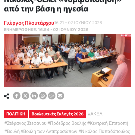
από την βάση η ηγεσία
Γιώργος Πλουτάρχου
16:21 - 02 ΙΟΥΝΙΟΥ 2026
ΕΝΗΜΕΡΏΘΗΚΕ:
16:54 - 02 ΙΟΥΝΙΟΥ 2026
ΠΟΛΙΤΙΚΗ
Βουλευτικές Εκλογές 2026
#
ΑΚΕΛ
#
Στέφανος Στεφάνου
#
Πρόεδρος Βουλής
#
Κεντρική Επιτροπή
#
Βουλή
#
Βουλή των Αντιπροσώπων
#
Νικόλας Παπαδόπουλος