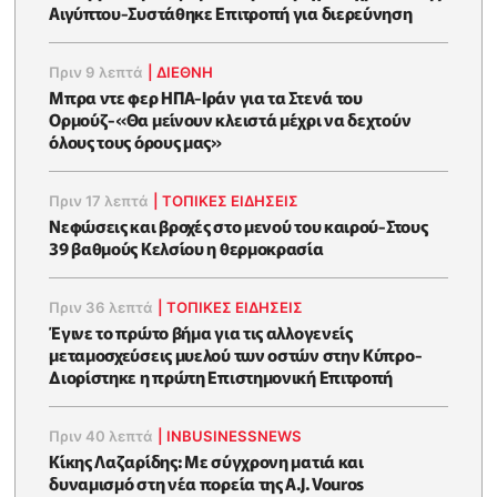
Αιγύπτου-Συστάθηκε Επιτροπή για διερεύνηση
Πριν 9 λεπτά
|
ΔΙΕΘΝΗ
Μπρα ντε φερ ΗΠΑ-Ιράν για τα Στενά του
Ορμούζ-«Θα μείνουν κλειστά μέχρι να δεχτούν
όλους τους όρους μας»
Πριν 17 λεπτά
|
ΤΟΠΙΚΕΣ ΕΙΔΗΣΕΙΣ
Νεφώσεις και βροχές στο μενού του καιρού-Στους
39 βαθμούς Κελσίου η θερμοκρασία
Πριν 36 λεπτά
|
ΤΟΠΙΚΕΣ ΕΙΔΗΣΕΙΣ
Έγινε το πρώτο βήμα για τις αλλογενείς
μεταμοσχεύσεις μυελού των οστών στην Κύπρο-
Διορίστηκε η πρώτη Επιστημονική Επιτροπή
Πριν 40 λεπτά
|
INBUSINESSNEWS
Κίκης Λαζαρίδης: Με σύγχρονη ματιά και
δυναμισμό στη νέα πορεία της A.J. Vouros