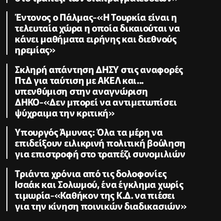
Έντονος ο Πάλμας-«Η Τουρκία είναι η
τελευταία χώρα η οποία δικαιούται να
κάνει μαθήματα ειρήνης και διεθνούς
ηρεμίας»
Σκληρή απάντηση ΔΗΣΥ στις αναφορές
ΠτΔ για ταύτιση με ΑΚΕΛ και...
υπενθύμιση στην αναγνώριση
ΔΗΚΟ-«Δεν μπορεί να αντιμετωπίσει
ψύχραιμα την κριτική»
Υπουργός Άμυνας: Όλα τα μέρη να
επιδείξουν ειλικρινή πολιτική βούληση
για επιστροφή στο τραπέζι συνομιλιών
Τριάντα χρόνια από τις δολοφονίες
Ισαάκ και Σολωμού, ένα έγκλημα χωρίς
τιμωρία-«Καθήκον της Κ.Δ. να πιέσει
για την κίνηση ποινικών διαδικασιών»