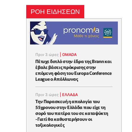
ΡΟΗ ΕΙΔΗΣΕΩΝ
Πριν 3 ώρες
|
OMADA
Πέτυχε διπλό στην έδρα της Brann και
έβαλε βάσεις πρόκρισης στην
επόμενη φάση του Europa Conference
League ο Απόλλωνας
Πριν 3 ώρες
|
ΕΛΛΑΔΑ
Την Παρασκευή η απολογία του
55χρονου στην Ελλάδα που είχε τη
σορό του πατέρα του σε καταψύκτη
-Γιατί θα καθυστερήσουν οι
τοξικολογικές