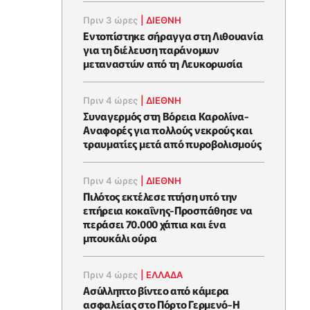
Πριν 3 ώρες
|
ΔΙΕΘΝΗ
Εντοπίστηκε σήραγγα στη Λιθουανία
για τη διέλευση παράνομων
μεταναστών από τη Λευκορωσία
Πριν 4 ώρες
|
ΔΙΕΘΝΗ
Συναγερμός στη Βόρεια Καρολίνα-
Αναφορές για πολλούς νεκρούς και
τραυματίες μετά από πυροβολισμούς
Πριν 4 ώρες
|
ΔΙΕΘΝΗ
Πιλότος εκτέλεσε πτήση υπό την
επήρεια κοκαΐνης-Προσπάθησε να
περάσει 70.000 χάπια και ένα
μπουκάλι ούρα
Πριν 4 ώρες
|
ΕΛΛΑΔΑ
Ασύλληπτο βίντεο από κάμερα
ασφαλείας στο Πόρτο Γερμενό-Η