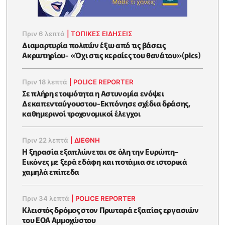
Πριν 6 λεπτά
|
ΤΟΠΙΚΕΣ ΕΙΔΗΣΕΙΣ
Διαμαρτυρία πολιτών έξω από τις βάσεις
Ακρωτηρίου- «Όχι στις κεραίες του θανάτου»(pics)
Πριν 18 λεπτά
|
POLICE REPORTER
Σε πλήρη ετοιμότητα η Αστυνομία ενόψει
Δεκαπενταύγουστου-Εκπόνησε σχέδια δράσης,
καθημερινοί τροχονομικοί έλεγχοι
Πριν 22 λεπτά
|
ΔΙΕΘΝΗ
Η ξηρασία εξαπλώνεται σε όλη την Ευρώπη–
Εικόνες με ξερά εδάφη και ποτάμια σε ιστορικά
χαμηλά επίπεδα
Πριν 34 λεπτά
|
POLICE REPORTER
Κλειστός δρόμος στον Πρωταρά εξαιτίας εργασιών
του ΕΟΑ Αμμοχώστου