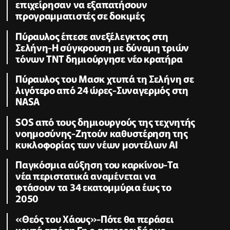
επιχείρησαν να εξαπατήσουν
προγραμματιστές σε δοκιμές
Πύραυλος έπεσε ανεξέλεγκτος στη
Σελήνη-Η σύγκρουση με δύναμη τριών
τόνων TNT δημιούργησε νέο κρατήρα
Πύραυλος του Μασκ χτυπά τη Σελήνη σε
λιγότερο από 24 ώρες-Συναγερμός στη
NASA
SOS από τους δημιουργούς της τεχνητής
νοημοσύνης-Ζητούν καθυστέρηση της
κυκλοφορίας των νέων μοντέλων AI
Παγκόσμια αύξηση του καρκίνου-Τα
νέα περιστατικά αναμένεται να
φτάσουν τα 34 εκατομμύρια έως το
2050
«Θεός του Χάους»-Πότε θα περάσει
κοντά από τη Γη ο αστεροειδής με