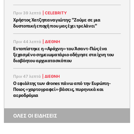
Πριν 39 λεπτά
|
CELEBRITY
Χρήστος Χατζηπαναγιώτης: "Ζούμε σε μια
δυστοπική εποχή που μας έχει τρελάνει"
Πριν 44 λεπτά
|
ΔΙΕΘΝΗ
Εντοπίστηκε η «Αράχνη» του Άσαντ-Πώς ένα
ξεχασμένο σημειωματάριο οδήγησε στα ίχνη του
διαβόητου αρχικατασκόπου
Πριν 47 λεπτά
|
ΔΙΕΘΝΗ
Ο εφιάλτης των drones πάνω από την Ευρώπη-
Ποιος «χαρτογραφεί» βάσεις, πυρηνικά και
αεροδρόμια
ΟΛΕΣ ΟΙ ΕΙΔΗΣΕΙΣ