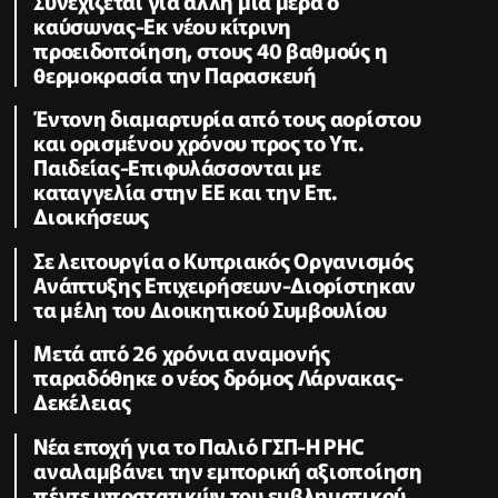
Συνεχίζεται για άλλη μια μέρα ο
καύσωνας-Εκ νέου κίτρινη
προειδοποίηση, στους 40 βαθμούς η
θερμοκρασία την Παρασκευή
Έντονη διαμαρτυρία από τους αορίστου
και ορισμένου χρόνου προς το Υπ.
Παιδείας-Επιφυλάσσονται με
καταγγελία στην ΕΕ και την Επ.
Διοικήσεως
Σε λειτουργία ο Κυπριακός Οργανισμός
Ανάπτυξης Επιχειρήσεων-Διορίστηκαν
τα μέλη του Διοικητικού Συμβουλίου
Μετά από 26 χρόνια αναμονής
παραδόθηκε ο νέος δρόμος Λάρνακας-
Δεκέλειας
Νέα εποχή για το Παλιό ΓΣΠ-Η PHC
αναλαμβάνει την εμπορική αξιοποίηση
πέντε υποστατικών του εμβληματικού