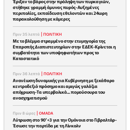
Έριξαν το βάρος στην πρόληψη των πυρκαγιών,
στήθηκε γραμμή άμυνας πυρός-Αυξημένες
περιπολίες, εκπαίδευση εθελοντών και 24ωρη
παρακολούθηση με κάμερες
Πριν 35 λεπτά
|
ΠΟΛΙΤΙΚΗ
Με το βλέμμα στραμμένο στην ετυμηγορία της
Επιτροπής Διαπιστευτηρίων στην ΕΔΕΚ-Κρίνεται η
συμβατότητα των υποψηφιοτήτων προς το
Καταστατικό
Πριν 36 λεπτά
|
ΠΟΛΙΤΙΚΗ
Ανανέωση δυναμικής για Κυβέρνηση με ξεκάθαρο
κεντροδεξιό πρόσημο και αμιγώς γαλάζια
απόχρωση-Τα υπερβολικά... πομούσουρα του
ανασχηματισμού
Πριν 8 ώρες
|
OMADA
Λύτρωση στο 90’+3 για την Ομόνοια στο Γιβραλτάρ-
Έσωσε την παρτίδα με τη Λίνκολν