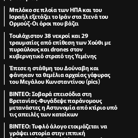
Μπλόκο σε πλοία των ΗΠΑ και του
Ισραήλ εξετάζει το Ιράν στα Στενά του
Ορμούζ-Οι όροι που βάζει
Τουλάχιστον 38 νεκροί και 29
τραυματίες από επίθεση των Χούθι με
πυραύλους και drones στον
κυβερνητικό στρατό της Υεμένης
Έπεσε η στάθμη του Δούναβη και
φάνηκαν τα θεμέλια αρχαίας γέφυρας
του Μεγάλου Κωνσταντίνου (pics)
ΒΙΝΤΕΟ: Σοβαρά επεισόδια στη
Βρετανίας-Φυγάδεψε παράνομους
μετανάστες η Αστυνομία από κτίριο υπό
τις απειλές των κατοίκων
ΒΙΝΤΕΟ: Τυφλό άλογο ετοιμάζεται να
γράψει ιστορία στην ιππική