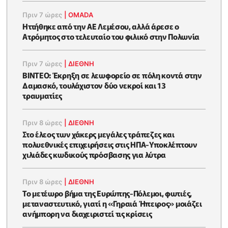
Πριν 7 ώρες
|
OMADA
Ηττήθηκε από την ΑΕ Λεμέσου, αλλά άρεσε ο
Ατρόμητος στο τελευταίο του φιλικό στην Πολωνία
Πριν 7 ώρες
|
ΔΙΕΘΝΗ
ΒΙΝΤΕΟ: Έκρηξη σε λεωφορείο σε πόλη κοντά στην
Δαμασκό, τουλάχιστον δύο νεκροί και 13
τραυματίες
Πριν 8 ώρες
|
ΔΙΕΘΝΗ
Στο έλεος των χάκερς μεγάλες τράπεζες και
πολυεθνικές επιχειρήσεις στις ΗΠΑ-Υποκλέπτουν
χιλιάδες κωδικούς πρόσβασης για λύτρα
Πριν 8 ώρες
|
ΔΙΕΘΝΗ
Το μετέωρο βήμα της Ευρώπης-Πόλεμοι, φωτιές,
μεταναστευτικό, γιατί η «Γηραιά Ήπειρος» μοιάζει
ανήμπορη να διαχειριστεί τις κρίσεις