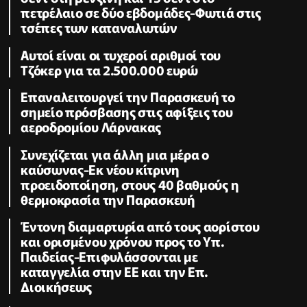
πετρέλαιο σε δύο εβδομάδες-Φωτιά στις
τσέπες των καταναλωτών
Αυτοί είναι οι τυχεροί αριθμοί του
Τζόκερ για τα 2.500.000 ευρώ
Επαναλειτουργεί την Παρασκευή το
σημείο πρόσβασης στις αφίξεις του
αεροδρομίου Λάρνακας
Συνεχίζεται για άλλη μια μέρα ο
καύσωνας-Εκ νέου κίτρινη
προειδοποίηση, στους 40 βαθμούς η
θερμοκρασία την Παρασκευή
Έντονη διαμαρτυρία από τους αορίστου
και ορισμένου χρόνου προς το Υπ.
Παιδείας-Επιφυλάσσονται με
καταγγελία στην ΕΕ και την Επ.
Διοικήσεως