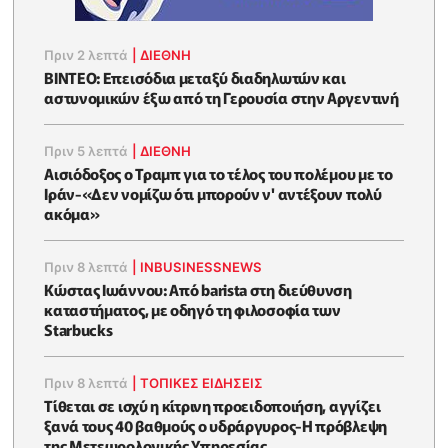
Πριν 2 λεπτά
|
ΔΙΕΘΝΗ
ΒΙΝΤΕΟ: Επεισόδια μεταξύ διαδηλωτών και
αστυνομικών έξω από τη Γερουσία στην Αργεντινή
Πριν 5 λεπτά
|
ΔΙΕΘΝΗ
Αισιόδοξος ο Τραμπ για το τέλος του πολέμου με το
Ιράν-«Δεν νομίζω ότι μπορούν ν' αντέξουν πολύ
ακόμα»
Πριν 8 λεπτά
|
INBUSINESSNEWS
Κώστας Ιωάννου: Από barista στη διεύθυνση
καταστήματος, με οδηγό τη φιλοσοφία των
Starbucks
Πριν 8 λεπτά
|
ΤΟΠΙΚΕΣ ΕΙΔΗΣΕΙΣ
Τίθεται σε ισχύ η κίτρινη προειδοποιήση, αγγίζει
ξανά τους 40 βαθμούς ο υδράργυρος-Η πρόβλεψη
της Μετεωρολογικής Υπηρεσίας