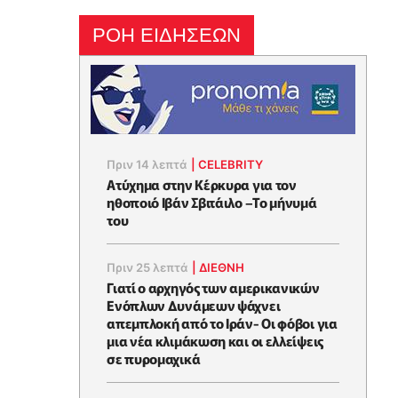
ΡΟΗ ΕΙΔΗΣΕΩΝ
Πριν 14 λεπτά
|
CELEBRITY
Ατύχημα στην Κέρκυρα για τον
ηθοποιό Ιβάν Σβιτάιλο –Το μήνυμά
του
Πριν 25 λεπτά
|
ΔΙΕΘΝΗ
Γιατί ο αρχηγός των αμερικανικών
Ενόπλων Δυνάμεων ψάχνει
απεμπλοκή από το Ιράν- Οι φόβοι για
μια νέα κλιμάκωση και οι ελλείψεις
σε πυρομαχικά