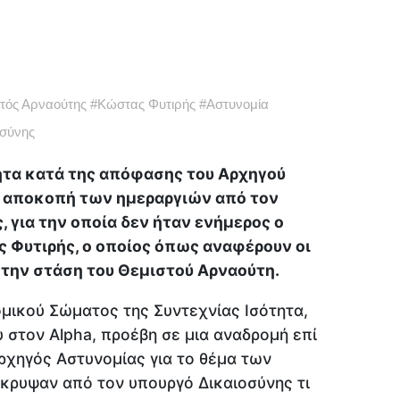
τός Αρναούτης
#
Κώστας Φυτιρής
#
Αστυνομία
οσύνης
ητα κατά της απόφασης του Αρχηγού
 αποκοπή των ημεραργιών από τον
για την οποία δεν ήταν ενήμερος ο
 Φυτιρής, ο οποίος όπως αναφέρουν οι
την στάση του Θεμιστού Αρναούτη.
μικού Σώματος της Συντεχνίας Ισότητα,
υ στον Alpha, προέβη σε μια αναδρομή επί
χηγός Αστυνομίας για το θέμα των
έκρυψαν από τον υπουργό Δικαιοσύνης τι