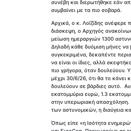
συνέβη και διερωτήθηκε εάν απ
συμβαίνει με τα πιο σοβαρά.
Αρχικά, ο κ. Λοϊζίδης ανέφερε 
διάσκεψη, ο Αρχηγός ανακοίνω
μείωση ημεραργιών 1300 αστυν
Δηλαδή κάθε δυόμιση μήνες να 
συγκεκριμένα, δεκαπέντε περισ
να είναι οι ίδιες, αλλά σκεφτή
πιο γρήγορα, όταν δουλεύουν. 
μέχρι 30/6/26, ότι θα το κάνει
δουλεύουν σε βάρδιες αυτό. Αυ
εκατομμύρια ευρώ, 1.3 εκατομμ
στην υπερωριακή απασχόληση. 
των αστυνομικών, η διαύγεια κ
Όπως είπε «η Ισότητα ενημερών
και EuroCop. Προχωρούμε σε ε