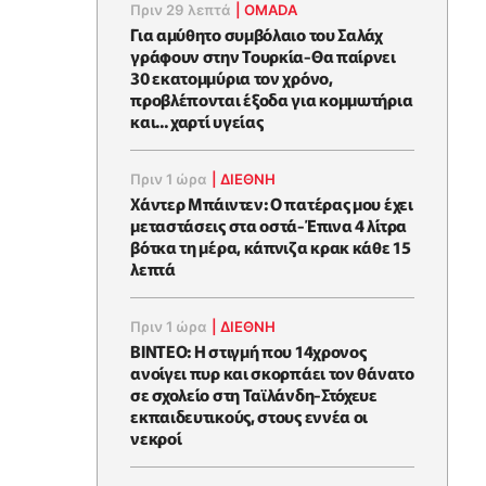
Πριν 29 λεπτά
|
OMADA
Για αμύθητο συμβόλαιο του Σαλάχ
γράφουν στην Τουρκία-Θα παίρνει
30 εκατομμύρια τον χρόνο,
προβλέπονται έξοδα για κομμωτήρια
και... χαρτί υγείας
Πριν 1 ώρα
|
ΔΙΕΘΝΗ
Χάντερ Μπάιντεν: Ο πατέρας μου έχει
μεταστάσεις στα οστά-Έπινα 4 λίτρα
βότκα τη μέρα, κάπνιζα κρακ κάθε 15
λεπτά
Πριν 1 ώρα
|
ΔΙΕΘΝΗ
ΒΙΝΤΕΟ: Η στιγμή που 14χρονος
ανοίγει πυρ και σκορπάει τον θάνατο
σε σχολείο στη Ταϊλάνδη-Στόχευε
εκπαιδευτικούς, στους εννέα οι
νεκροί