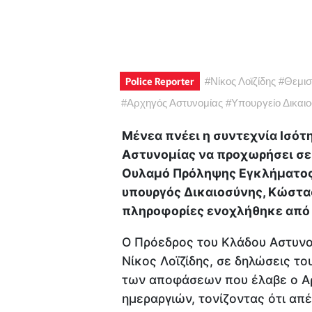
Police Reporter
#
Νίκος Λοϊζίδης
#
Θεμισ
#
Αρχηγός Αστυνομίας
#
Υπουργείο Δικαι
Μένεα πνέει η συντεχνία Ισότ
Αστυνομίας να προχωρήσει σε
Ουλαμό Πρόληψης Εγκλήματος, 
υπουργός Δικαιοσύνης, Κώστας
πληροφορίες ενοχλήθηκε από 
Ο Πρόεδρος του Κλάδου Αστυνο
Νίκος Λοϊζίδης, σε δηλώσεις το
των αποφάσεων που έλαβε ο Αρ
ημεραργιών, τονίζοντας ότι απ