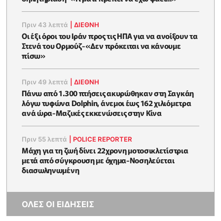
Πριν 43 λεπτά
|
ΔΙΕΘΝΗ
Οι έξι όροι του Ιράν προς τις ΗΠΑ για να ανοίξουν τα
Στενά του Ορμούζ-«Δεν πρόκειται να κάνουμε
πίσω»
Πριν 49 λεπτά
|
ΔΙΕΘΝΗ
Πάνω από 1.300 πτήσεις ακυρώθηκαν στη Σαγκάη
λόγω τυφώνα Dolphin, άνεμοι έως 162 χιλιόμετρα
ανά ώρα-Μαζικές εκκενώσεις στην Κίνα
Πριν 55 λεπτά
|
POLICE REPORTER
Μάχη για τη ζωή δίνει 22χρονη μοτοσικλετίστρια
μετά από σύγκρουση με όχημα-Νοσηλεύεται
διασωληνωμένη
ΟΛΕΣ ΟΙ ΕΙΔΗΣΕΙΣ