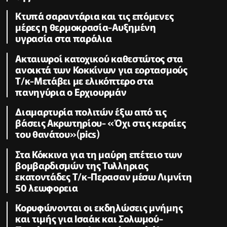
Κτυπά σαραντάρια και τις επόμενες
μέρες η θερμοκρασία-Αυξημένη
υγρασία στα παράλια
Ακταιωροί κατοχικού καθεστώτος στα
ανοικτά των Κοκκίνων για εορτασμούς
Τ/κ-Μετάβει με ελικόπτερο στα
πανηγύρια ο Ερχιουρμάν
Διαμαρτυρία πολιτών έξω από τις
βάσεις Ακρωτηρίου- «Όχι στις κεραίες
του θανάτου»(pics)
Στα Κόκκινα για τη μαύρη επέτειο των
βομβαρδισμών της Τυλληριας
εκατοντάδες Τ/κ-Περασαν μέσω Λιμνίτη
50 λεωφορεια
Κορυφώνονται οι εκδηλώσεις μνήμης
και τιμής για Ισαάκ και Σολωμού-