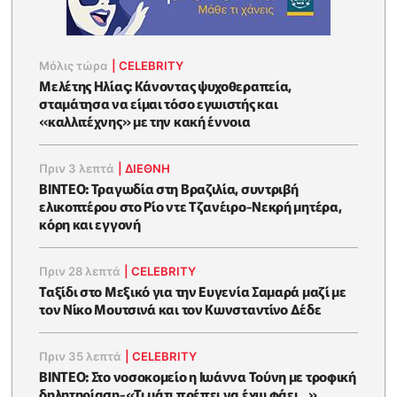
Μόλις τώρα
|
CELEBRITY
Μελέτης Ηλίας: Κάνοντας ψυχοθεραπεία,
σταμάτησα να είμαι τόσο εγωιστής και
«καλλιτέχνης» με την κακή έννοια
Πριν 3 λεπτά
|
ΔΙΕΘΝΗ
ΒΙΝΤΕΟ: Τραγωδία στη Βραζιλία, συντριβή
ελικοπτέρου στο Ρίο ντε Τζανέιρο-Νεκρή μητέρα,
κόρη και εγγονή
Πριν 28 λεπτά
|
CELEBRITY
Ταξίδι στο Μεξικό για την Ευγενία Σαμαρά μαζί με
τον Νίκο Μουτσινά και τον Κωνσταντίνο Δέδε
Πριν 35 λεπτά
|
CELEBRITY
ΒΙΝΤΕΟ: Στο νοσοκομείο η Ιωάννα Τούνη με τροφική
δηλητηρίαση-«Τι μάτι πρέπει να έχω φάει...»