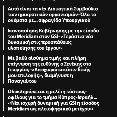
Αυτά είναι τα νέα Διοικητικά Συμβούλια
των ημικρατικών οργανισμών-Όλα τα
ονόματα με... σφραγίδα Υπουργικού
Ικανοποίηση Κυβέρνησης με την είσοδο
του Meridiam στον GSI-«Τεράστια νέα
δυναμική στις προσπάθειες
υλοποίησης του έργου»
Με βαθύ αίσθημα τιμής και πλήρη
επίγνωση της ευθύνης ο Σενέκης στο
Γεωργίας-«Αποχωρώ κατόπιν δικής
μου επιλογής», διαμήνυσε η
Παναγιώτου
Ολοκληρώνεται η μελέτη κόστους-
οφέλους για το τμήμα Κύπρος-Ισραήλ...
«Νέα ισχυρή δυναμική για GSI η είσοδος
Meridiam ως πλειοψηφικού μετόχου»