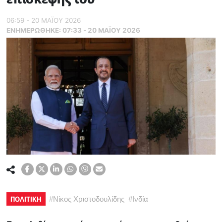
06:59 - 20 ΜΑΪ́ΟΥ 2026
ΕΝΗΜΕΡΏΘΗΚΕ:
07:33 - 20 ΜΑΪ́ΟΥ 2026
ΠΟΛΙΤΙΚΗ
#
Νίκος Χριστοδουλίδης
#
Ινδία