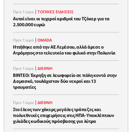
Πριν 1 ώρα
|
ΤΟΠΙΚΕΣ ΕΙΔΗΣΕΙΣ
Αυτοί είναι οι τυχεροί αριθμοί του Τζόκερ για τα
2.500.000 ευρώ
Πριν 1 ώρα
|
OMADA
Ηττήθηκε από την ΑΕ Λεμέσου, αλλά άρεσε ο
Ατρόμητος στο τελευταίο του φιλικό στην Πολωνία
Πριν 1 ώρα
|
ΔΙΕΘΝΗ
ΒΙΝΤΕΟ: Έκρηξη σε λεωφορείο σε πόλη κοντά στην
Δαμασκό, τουλάχιστον δύο νεκροί και 13
τραυματίες
Πριν 1 ώρα
|
ΔΙΕΘΝΗ
Στο έλεος των χάκερς μεγάλες τράπεζες και
πολυεθνικές επιχειρήσεις στις ΗΠΑ-Υποκλέπτουν
χιλιάδες κωδικούς πρόσβασης για λύτρα