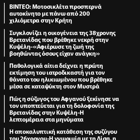
ΒΙΝΤΕΟ: Μοτοσικλέτα προσπερνά
αυτοκίνητο με πάνω από 200
χιλιόμετρα στην Κρήτη
Συγκλονίζει η οικογένεια της 38χρονης
Βρετανίδας που βρέθηκε νεκρή στην
Κυψέλη-«Αφιέρωσε τη ζωή της
βοηθώντας όσους είχαν ανάγκη»
Παθολογικά αίτια δείχνει η πρώτη
εκτίμηση του ιατροδικαστή για τον
θάνατο του ηλικιωμένου που βρέθηκε
μέσα σε καταψύκτη στον Μυστρά
Πώς η σύζυγος του Αφγανού ξεκίνησε να
τον υποπτεύεται για τη δολοφονία της
Βρετανίδας στην Κυψέλη-Η
λεπτομέρεια στα μηνύματα
Η αποκαλυπτική κατάθεση της συζύγου
του 26χρονου-Η γνωριμία με τη Λίσα, η