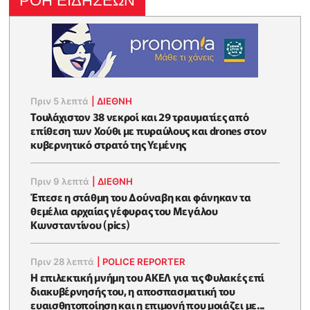
ΡΟΗ ΕΙΔΗΣΕΩΝ
Πριν 5 λεπτά
|
ΔΙΕΘΝΗ
Τουλάχιστον 38 νεκροί και 29 τραυματίες από
επίθεση των Χούθι με πυραύλους και drones στον
κυβερνητικό στρατό της Υεμένης
Πριν 9 λεπτά
|
ΔΙΕΘΝΗ
Έπεσε η στάθμη του Δούναβη και φάνηκαν τα
θεμέλια αρχαίας γέφυρας του Μεγάλου
Κωνσταντίνου (pics)
Πριν 28 λεπτά
|
POLICE REPORTER
Η επιλεκτική μνήμη του ΑΚΕΛ για τις Φυλακές επί
διακυβέρνησής του, η αποσπασματική του
ευαισθητοποίηση και η επιμονή που μοιάζει με...