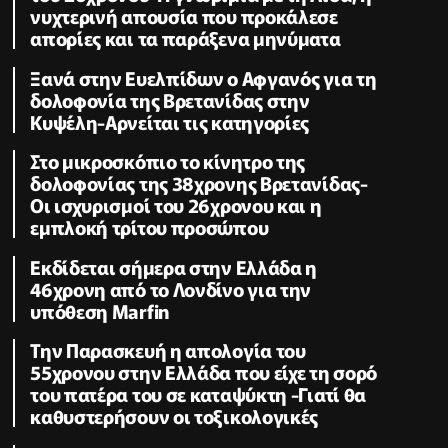
νυχτερινή απουσία που προκάλεσε
απορίες και τα παράξενα μηνύματα
Ξανά στην Ευελπίδων ο Αφγανός για τη
δολοφονία της Βρετανίδας στην
Κυψέλη-Αρνείται τις κατηγορίες
Στο μικροσκόπιο το κίνητρο της
δολοφονίας της 38χρονης Βρετανίδας-
Οι ισχυρισμοί του 26χρονου και η
εμπλοκή τρίτου προσώπου
Εκδίδεται σήμερα στην Ελλάδα η
46χρονη από το Λονδίνο για την
υπόθεση Marfin
Την Παρασκευή η απολογία του
55χρονου στην Ελλάδα που είχε τη σορό
του πατέρα του σε καταψύκτη -Γιατί θα
καθυστερήσουν οι τοξικολογικές