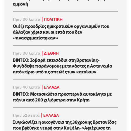
εμμονή
Πριν 30 λεπτά
|
ΠΟΛΙΤΙΚΗ
Οι έξι προεδρίες ημικρατικών οργανισμών που
άλλαξαν χέρια και οι επτά που δεν
«ανασχηματίστηκαν»
Πριν 36 λεπτά
|
ΔΙΕΘΝΗ
ΒΙΝΤΕΟ: Σοβαρά επεισόδια στη Βρετανίας-
Φυγάδεψε παράνομους μετανάστες η Αστυνομία
από κτίριο υπό τις απειλές των κατοίκων
Πριν 40 λεπτά
|
ΕΛΛΑΔΑ
ΒΙΝΤΕΟ: Μοτοσικλέτα προσπερνά αυτοκίνητο με
πάνω από 200 χιλιόμετρα στην Κρήτη
Πριν 52 λεπτά
|
ΕΛΛΑΔΑ
Συγκλονίζει η οικογένεια της 38χρονης Βρετανίδας
που βρέθηκε νεκρή στην Κυψέλη-«Αφιέρωσε τη