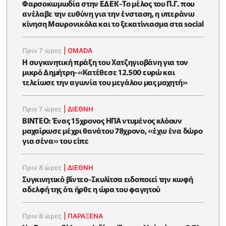
Φαρσοκωμωδία στην ΕΔΕΚ-Το μέλος του Π.Γ. που
ανέλαβε την ευθύνη για την ένσταση, η υπεράνω
κίνηση Μαυρονικόλα και το ξεκατίνιασμα στα social
Πριν 7 ώρες
|
OMADA
Η συγκινητική πράξη του Χατζηγιοβάνη για τον
μικρό Δημήτρη-«Κατέθεσε 12.500 ευρώ και
τελείωσε την αγωνία του μεγάλου μας μαχητή»
Πριν 7 ώρες
|
ΔΙΕΘΝΗ
ΒΙΝΤΕΟ: Ένας 15χρονος ΗΠΑ ντυμένος κλόουν
μαχαίρωσε μέχρι θανάτου 78χρονο, «έχω ένα δώρο
για σένα» του είπε
Πριν 8 ώρες
|
ΔΙΕΘΝΗ
Συγκινητικό βίντεο-Σκυλίτσα ειδοποιεί την κωφή
αδελφή της ότι ήρθε η ώρα του φαγητού
Πριν 8 ώρες
|
ΠΑΡΑΞΕΝΑ