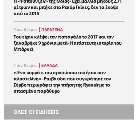
Η «Ραπουνζέλ» της Ινδίας-Έχει μαλλιά μήκους 2,71
μέτρων και μπήκε στο Ρεκόρ Γκίνες, δεν τα έκοψε
από το 2015
Πριν 8 ώρες
|
ΠΑΡΑΞΕΝΑ
Του είχαν κλέψει τον παπαγάλο το 2017 και τον
ξαναβρήκε 9 χρόνια μετά-Η απίστευτη ιστορία του
Μπάρνεϊ
Πριν 8 ώρες
|
ΕΛΛΑΔΑ
«Ένα κομμάτι του προσώπου του ήταν σαν
πλαστελίνη»-Επιβάτιδα που συγκράτησε τον
Σέρβο περιγράφει την πτήση της Ryanair με το
σπασμένο παράθυρο
ΟΛΕΣ ΟΙ ΕΙΔΗΣΕΙΣ