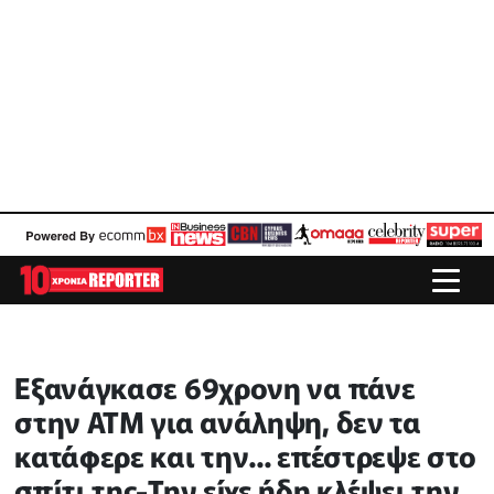
Εξανάγκασε 69χρονη να πάνε
στην ATM για ανάληψη, δεν τα
κατάφερε και την... επέστρεψε στο
σπίτι της-Την είχε ήδη κλέψει την