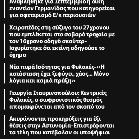
Αναβλήθηκε για Σεπτέμβριο η δίκη
εναντίον Γερμανίδας που κατηγορείται
για σφετερισμό Ε/κ περιουσιών
Χειροπέδες στη σύζυγο του 27χρονου
που εμπλέκεται στο σοβαρό τροχαίο με
τον 16χρονο οδηγό σκούτερ-
Ισχυρίστηκε ότι εκείνη οδηγούσε το
όχημα
Νέα πυρά Ισότητας για Φυλακές-«Η
κατάσταση έχει ξεφύγει, χάος... Μόνο
λόγια και καμιά πράξη»
Γεωργία Σταυρινοπούλου: Κεντρικές
Φυλακές, ο σωφρονιστικός θεσμός
απομακρύνεται από τον σκοπό του
Ακυρώνονται προκηρύξεις για έξι
θέσεις στην Αστυνομία-Επιστρέφονται
τα τέλη που κατέβαλαν οι υποψήφιοι