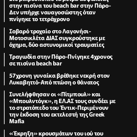
στην πισίνα του beach bar στην Πάρο-
Δεν υπήρχε ναυαγοσώστης όταν
πνίγηκε το τετράχρονο
Σοβαρό τροχαίο στο Λαγονήσι-
Μοτοσικλέτα ΔΙΑΣ συγκρούστηκε με
όχημα, δύο αστυνομικοί τραυματίες
Τραγωδία στην Πάρο-Πνίγηκε 4χρονος
σε πισίνα beach bar
57χρονη γυναίκα βρέθηκε νεκρή στον
Λυκαβηττό-Aπό πτώση ο θάνατος
Συνελήφθησαν οι «Πίτμπουλ» και
«Μπουλντόγκ», η ΕΛ.ΑΣ τους συνδέει με
το στρατόπεδο του Έντικ-Περιμένουν
την έκδοση του εκτελεστή της Greek
Mafia
«Έκρηξη» κρουσμάτων του ιού του