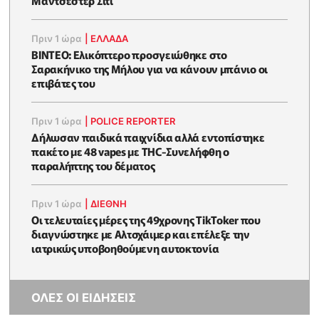
Πριν 1 ώρα
|
ΕΛΛΑΔΑ
BINTEO: Ελικόπτερο προσγειώθηκε στο
Σαρακήνικο της Μήλου για να κάνουν μπάνιο οι
επιβάτες του
Πριν 1 ώρα
|
POLICE REPORTER
Δήλωσαν παιδικά παιχνίδια αλλά εντοπίστηκε
πακέτο με 48 vapes με THC-Συνελήφθη ο
παραλήπτης του δέματος
Πριν 1 ώρα
|
ΔΙΕΘΝΗ
Οι τελευταίες μέρες της 49χρονης TikToker που
διαγνώστηκε με Αλτσχάιμερ και επέλεξε την
ιατρικώς υποβοηθούμενη αυτοκτονία
ΟΛΕΣ ΟΙ ΕΙΔΗΣΕΙΣ