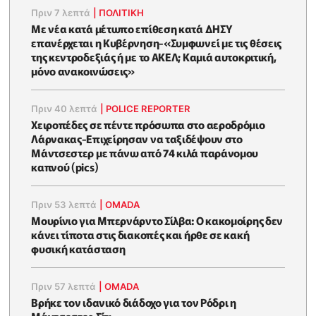
Πριν 7 λεπτά
|
ΠΟΛΙΤΙΚΗ
Με νέα κατά μέτωπο επίθεση κατά ΔΗΣΥ
επανέρχεται η Κυβέρνηση-«Συμφωνεί με τις θέσεις
της κεντροδεξιάς ή με το ΑΚΕΛ; Kαμιά αυτοκριτική,
μόνο ανακοινώσεις»
Πριν 40 λεπτά
|
POLICE REPORTER
Xειροπέδες σε πέντε πρόσωπα στο αεροδρόμιο
Λάρνακας-Επιχείρησαν να ταξιδέψουν στο
Μάντσεστερ με πάνω από 74 κιλά παράνομου
καπνού (pics)
Πριν 53 λεπτά
|
OMADA
Μουρίνιο για Μπερνάρντο Σίλβα: Ο κακομοίρης δεν
κάνει τίποτα στις διακοπές και ήρθε σε κακή
φυσική κατάσταση
Πριν 57 λεπτά
|
OMADA
Βρήκε τον ιδανικό διάδοχο για τον Ρόδρι η
Μάντσεστερ Σίτι