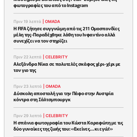
φωτογραφίες του από το Instagram
Πριν 19 λεπτά
|
OMADA
Η FIFA ζήτησε συγγνώμη από τις 211 Ομοσπονδίες
μέλη της-Παραδέχθηκε λάθη του Ινφαντίνο αλλά
συνεχίζει να τον στηρίζει
Πριν 22 λεπτά
|
CELEBRITY
Αλεξάνδρα Νίκα σε πολυτελές σκάφος χέρι-χέρι με
τον γιο της
Πριν 23 λεπτά
|
OMADA
Δύσκολη αποστολή για την Πάφο στην Αυστρία
κόντρα στη Σάλτσμπουργκ
Πριν 29 λεπτά
|
CELEBRITY
Η σπάνια φωτογραφία του Κώστα Καραφώτη με τις
δύο γυναίκες της ζωής του: «Εκείνες… κι εγώ!»