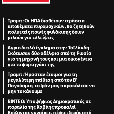
Τραμπ: Οι ΗΠΑ διαθέτουν τεράστια
αποθέματα πυρομαχικών, θα ζητηθούν
πολυετείς ποινές φυλάκισης όσων
μιλούν για ελλείψεις
Άγριο διπλό έγκλημα στην Ταϊλάνδη-
Σκότωσαν δύο αδέλφια από τη Ρωσία
για τη μηχανή τους και μια οικογένεια
για το φορτηγάκι της
Τραμπ: Ήμασταν έτοιμοι για τη
μεγαλύτερη επίθεση από τον Β’
Παγκόσμιο, το Ιράν μας παρακάλεσε να
μην το κάνουμε
ΒΙΝΤΕΟ: Υποψήφιος Δημοκρατικός σε
παραλία της Χαβάης προκαλεί
βρίζοντας γυναίκες, πέφτει ξερός από