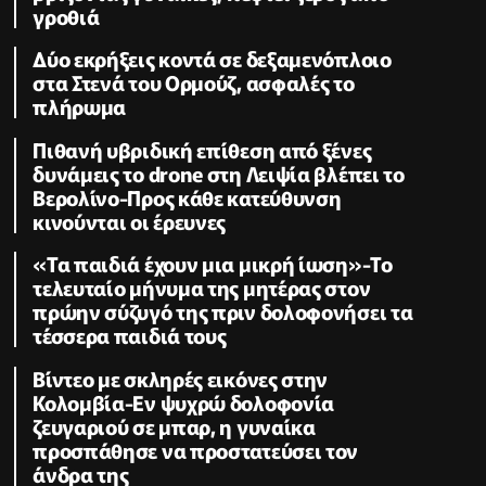
γροθιά
Δύο εκρήξεις κοντά σε δεξαμενόπλοιο
στα Στενά του Ορμούζ, ασφαλές το
πλήρωμα
Πιθανή υβριδική επίθεση από ξένες
δυνάμεις το drone στη Λειψία βλέπει το
Βερολίνο-Προς κάθε κατεύθυνση
κινούνται οι έρευνες
«Τα παιδιά έχουν μια μικρή ίωση»-Το
τελευταίο μήνυμα της μητέρας στον
πρώην σύζυγό της πριν δολοφονήσει τα
τέσσερα παιδιά τους
Βίντεο με σκληρές εικόνες στην
Κολομβία-Εν ψυχρώ δολοφονία
ζευγαριού σε μπαρ, η γυναίκα
προσπάθησε να προστατεύσει τον
άνδρα της