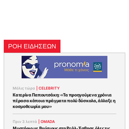
ΡΟΗ ΕΙΔΗΣΕΩΝ
Μόλις τώρα
|
CELEBRITY
Κατερίνα Παπουτσάκη: «Τα προηγούμενα χρόνια
πέρασα κάποια πράγματα πολύ δύσκολα, άλλαξε η
κοσμοθεωρία μου»
Πριν 3 λεπτά
|
OMADA
Μυστήριο με Βινίσιους στη Ρεάλ-Έσβησε όλες τις