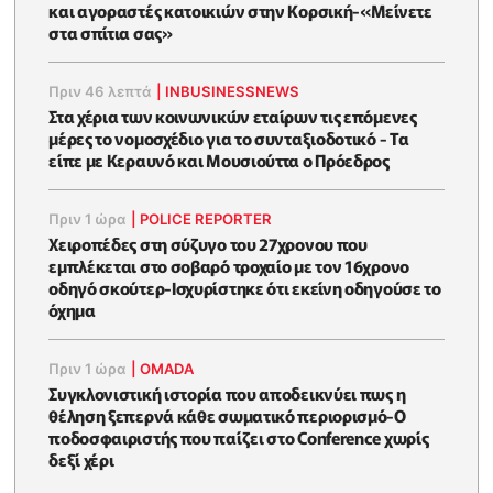
και αγοραστές κατοικιών στην Κορσική-«Μείνετε
στα σπίτια σας»
Πριν 46 λεπτά
|
INBUSINESSNEWS
Στα χέρια των κοινωνικών εταίρων τις επόμενες
μέρες το νομοσχέδιο για το συνταξιοδοτικό - Τα
είπε με Κεραυνό και Μουσιούττα ο Πρόεδρος
Πριν 1 ώρα
|
POLICE REPORTER
Χειροπέδες στη σύζυγο του 27χρονου που
εμπλέκεται στο σοβαρό τροχαίο με τον 16χρονο
οδηγό σκούτερ-Ισχυρίστηκε ότι εκείνη οδηγούσε το
όχημα
Πριν 1 ώρα
|
OMADA
Συγκλονιστική ιστορία που αποδεικνύει πως η
θέληση ξεπερνά κάθε σωματικό περιορισμό-Ο
ποδοσφαιριστής που παίζει στο Conference χωρίς
δεξί χέρι