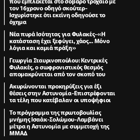
που εμπλέκεται στο σοβαρό τροχαίο με
τον 16χρονο οδηγό σκούτερ-
Ισχυρίστηκε ότι εκείνη οδηγούσε το
όχημα
Νέα πυρά Ισότητας για Φυλακές-«Η
κατάσταση έχει ξεφύγει, χάος... Μόνο
λόγια και καμιά πράξη»
Γεωργία Σταυρινοπούλου: Κεντρικές
Φυλακές, ο σωφρονιστικός θεσμός
απομακρύνεται από τον σκοπό του
Ακυρώνονται προκηρύξεις για έξι
θέσεις στην Αστυνομία-Επιστρέφονται
τα τέλη που κατέβαλαν οι υποψήφιοι
To πρόγραμμα της πρωτοβουλίας
μνήμης Ισαάκ-Σολώμου-Λαμβάνει
μέτρα η Αστυνομία με συμμετοχή της
ΜΜΑΔ