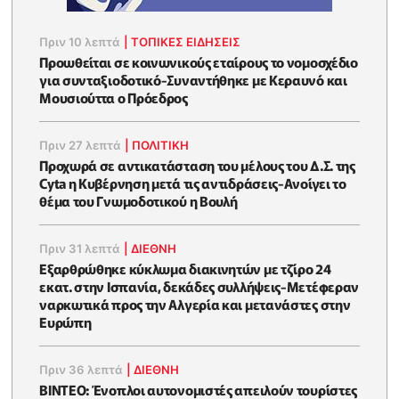
Πριν 10 λεπτά
|
ΤΟΠΙΚΕΣ ΕΙΔΗΣΕΙΣ
Προωθείται σε κοινωνικούς εταίρους το νομοσχέδιο
για συνταξιοδοτικό-Συναντήθηκε με Κεραυνό και
Μουσιούττα ο Πρόεδρος
Πριν 27 λεπτά
|
ΠΟΛΙΤΙΚΗ
Προχωρά σε αντικατάσταση του μέλους του Δ.Σ. της
Cyta η Κυβέρνηση μετά τις αντιδράσεις-Ανοίγει το
θέμα του Γνωμοδοτικού η Βουλή
Πριν 31 λεπτά
|
ΔΙΕΘΝΗ
Εξαρθρώθηκε κύκλωμα διακινητών με τζίρο 24
εκατ. στην Ισπανία, δεκάδες συλλήψεις-Μετέφεραν
ναρκωτικά προς την Αλγερία και μετανάστες στην
Ευρώπη
Πριν 36 λεπτά
|
ΔΙΕΘΝΗ
ΒΙΝΤΕΟ: Ένοπλοι αυτονομιστές απειλούν τουρίστες