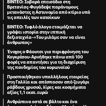
ΒΙΝΤΕΟ: Σοβαρά επεισόδια στη
Βρετανίας-Φυγάδεψε παράνομους
μετανάστες η Αστυνομία από κτίριο υπό
τις απειλές των κατοίκων
ΒΙΝΤΕΟ: Τυφλό άλογο ετοιμάζεται να
γράψει ιστορία στην ιππική
δεξιοτεχνία-«Του μιλάμε σαν να είναι
άνθρωπος»
Ένοχος ο Φάουτσι για περιφρόνηση του
Κογκρέσου-Αρνήθηκε πάνω από 100
φορές να απαντήσει για τη διαχείριση
της πανδημίας του κορωνοϊού
Προσποιήθηκαν υπαλλήλους εταιρείας
στη Γαλλία και απέσπασαν από ζευγάρι
ράβδους χρυσού, λίρες και κοσμήματα
αξίας 1,1 εκατ. ευρώ
Ανθρώπινα οστά σε βάλτο και ένα