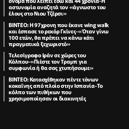
όνομα που λείπει εδώ και 44 χρόνια-Η
αστυνομία αναζητά τον «άγνωστο του
έλους στο Νιου Τζέρσι»
ΒΙΝΤΕΟ: Η 97χρονη που έκανε wing walk
και έσπασε το ρεκόρ Γκίνες-«Όταν γίνω
100 ετών, θα πρέπει να κάνω κάτι
πραγματικά ξεχωριστό»
Τελεσίγραφο Ιράν σε χώρες του
Κόλπου-«Πιέστε τον Τραμπ για
συμφωνία ή θα σας χτυπήσουμε»
ΒΙΝΤΕΟ: Κατασχέθηκαν πέντε τόνων
κοκαΐνης από πλοίο στην Ισπανία-Το
κόλπο των πιθήκων που
χρησιμοποίησαν οι διακινητές