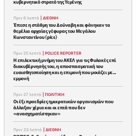
κυβερνητικό στρατό της Υεμένης
Πριν 6 λεπτά
|
ΔΙΕΘΝΗ
Έπεσε η στάθμη του Δούναβη και φάνηκαν τα
θεμέλια αρχαίας γέφυρας του Μεγάλου
Κωνσταντίνου (pics)
Πριν 25 λεπτά
|
POLICE REPORTER
Η επιλεκτική μνήμη του ΑΚΕΛ για τις Φυλακές επί
διακυβέρνησής του, η αποσπασματική του
ευαισθητοποίηση και η επιμονή που μοιάζει με...
εμμονή
Πριν 27 λεπτά
|
ΠΟΛΙΤΙΚΗ
Οι έξι προεδρίες ημικρατικών οργανισμών που
άλλαξαν χέρια και οι επτά που δεν
«ανασχηματίστηκαν»
Πριν 33 λεπτά
|
ΔΙΕΘΝΗ