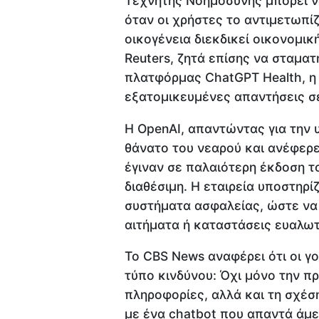
Τεχνητής Νοημοσύνης μπορεί ν
όταν οι χρήστες το αντιμετωπί
οικογένεια διεκδικεί οικονομι
Reuters, ζητά επίσης να σταματ
πλατφόρμας ChatGPT Health, η 
εξατομικευμένες απαντήσεις σε
Η OpenAI, απαντώντας για την 
θάνατο του νεαρού και ανέφερε
έγιναν σε παλαιότερη έκδοση το
διαθέσιμη. Η εταιρεία υποστηρίζ
συστήματα ασφαλείας, ώστε να
αιτήματα ή καταστάσεις ευαλω
Το CBS News αναφέρει ότι οι γο
τύπο κινδύνου: Όχι μόνο την π
πληροφορίες, αλλά και τη σχέσ
με ένα chatbot που απαντά άμεσ