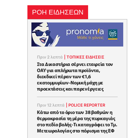
ΡΟΗ ΕΙΔΗΣΕΩΝ
Πριν 2 λεπτά
|
ΤΟΠΙΚΕΣ ΕΙΔΗΣΕΙΣ
Στα Δικαστήρια σέρνει εταιρεία τον
ΟΑΥ για απλήρωτα προϊόντα,
διεκδικεί πέραν των €1,6
εκατομμυρίων-Νομική μάχη με
προεκτάσεις και παρενέργειες
Πριν 12 λεπτά
|
POLICE REPORTER
Κάτω από το όριο των 38 βαθμών η
θερμοκρασία τη μέρα της πυρκαγιάς
στο πεδίο βολής-Τι καταγράφει το Τμ.
Μετεωρολογίας στο πόρισμα της ΕΦ