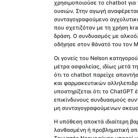
χρησιμοποιούσε το chatbot για
ουσιών. Στην αγωγή αναφέρεται
συνταγογραφούμενο αγχολυτικό
που σχετιζόταν με τη χρήση kr
δράση. Ο συνδυασμός με αλκοόλ
οδήγησε στον θάνατό του τον Μ
Οι γονείς του Nelson κατηγορού
μέτρα ασφαλείας, ιδίως μετά τ
ότι το chatbot παρείχε απαντή
και φαρμακευτικών αλληλεπιδρ
υποστηρίζεται ότι το ChatGPT 
επικίνδυνους συνδυασμούς συ
μη συνταγογραφούμενων σκευ
Η υπόθεση αποκτά ιδιαίτερη βα
λανθασμένη ή προβληματική απ