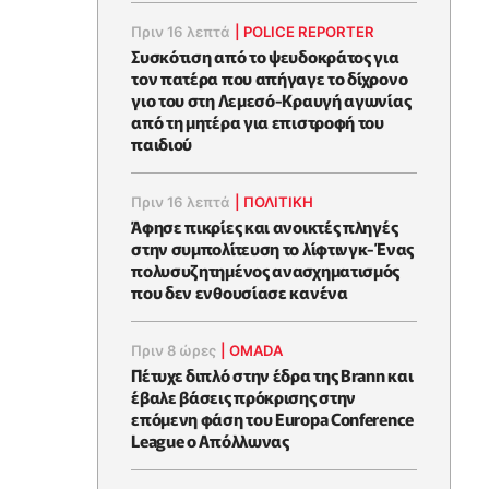
Πριν 16 λεπτά
|
POLICE REPORTER
Συσκότιση από το ψευδοκράτος για
τον πατέρα που απήγαγε το δίχρονο
γιο του στη Λεμεσό-Κραυγή αγωνίας
από τη μητέρα για επιστροφή του
παιδιού
Πριν 16 λεπτά
|
ΠΟΛΙΤΙΚΗ
Άφησε πικρίες και ανοικτές πληγές
στην συμπολίτευση το λίφτινγκ-Ένας
πολυσυζητημένος ανασχηματισμός
που δεν ενθουσίασε κανένα
Πριν 8 ώρες
|
OMADA
Πέτυχε διπλό στην έδρα της Brann και
έβαλε βάσεις πρόκρισης στην
επόμενη φάση του Europa Conference
League ο Απόλλωνας