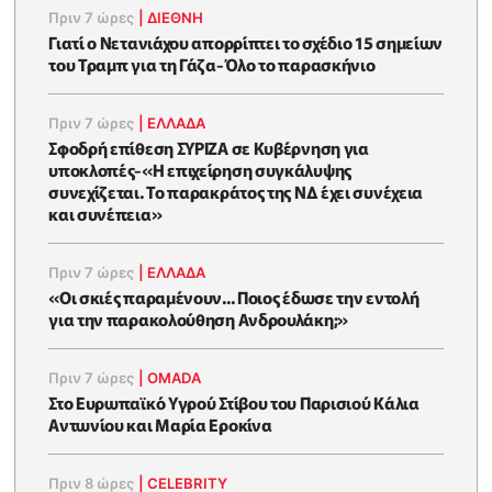
Πριν 7 ώρες
|
ΔΙΕΘΝΗ
Γιατί ο Νετανιάχου απορρίπτει το σχέδιο 15 σημείων
του Τραμπ για τη Γάζα-Όλο το παρασκήνιο
Πριν 7 ώρες
|
ΕΛΛΑΔΑ
Σφοδρή επίθεση ΣΥΡΙΖΑ σε Κυβέρνηση για
υποκλοπές-«Η επιχείρηση συγκάλυψης
συνεχίζεται. Το παρακράτος της ΝΔ έχει συνέχεια
και συνέπεια»
Πριν 7 ώρες
|
ΕΛΛΑΔΑ
«Οι σκιές παραμένουν... Ποιος έδωσε την εντολή
για την παρακολούθηση Ανδρουλάκη;»
Πριν 7 ώρες
|
OMADA
Στο Ευρωπαϊκό Υγρού Στίβου του Παρισιού Κάλια
Αντωνίου και Μαρία Εροκίνα
Πριν 8 ώρες
|
CELEBRITY