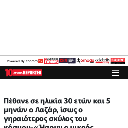
Πέθανε σε ηλικία 30 ετών και 5
μηνών ο Λαζάρ, ίσως ο
γηραιότερος σκύλος του
κόσμου-«Ήσουν ο μικρός