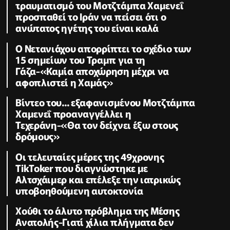
τραυματισμό του Μοτζτάμπα Χαμενεΐ
προσπαθεί το Ιράν να πείσει ότι ο
ανώτατος ηγέτης του είναι καλά
Ο Νετανιάχου απορρίπτει το σχέδιο των
15 σημείων του Τραμπ για τη
Γάζα-«Καμία αποχώρηση μέχρι να
αφοπλιστεί η Χαμάς»
Βίντεο του... εξαφανισμένου Μοτζτάμπα
Χαμενεΐ προαναγγέλλει η
Τεχεράνη-«Θα τον δείχνει έξω στους
δρόμους»
Οι τελευταίες μέρες της 49χρονης
TikToker που διαγνώστηκε με
Αλτσχάιμερ και επέλεξε την ιατρικώς
υποβοηθούμενη αυτοκτονία
Χούθι το άλυτο πρόβλημα της Μέσης
Ανατολής-Γιατί χίλια πλήγματα δεν