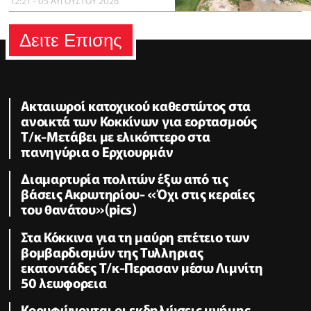
12:21 - 05 ΑΥΓΟΥΣΤΟΥ 2026
Δειτε Επισης
Ακταιωροί κατοχικού καθεστώτος στα
ανοικτά των Κοκκίνων για εορτασμούς
Τ/κ-Μετάβει με ελικόπτερο στα
πανηγύρια ο Ερχιουρμάν
Διαμαρτυρία πολιτών έξω από τις
βάσεις Ακρωτηρίου- «Όχι στις κεραίες
του θανάτου»(pics)
Στα Κόκκινα για τη μαύρη επέτειο των
βομβαρδισμών της Τυλληριας
εκατοντάδες Τ/κ-Περασαν μέσω Λιμνίτη
50 λεωφορεια
Κορυφώνονται οι εκδηλώσεις μνήμης