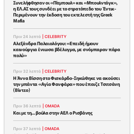
Συνελήφθησαν οι «Πίτμπουλ» και «Μπουλντόγκ»,
η ΕΛ.ΑΣ τους συνδέει με το στρατόπεδο του Έντικ-
Περιμένουν την έκδοση του εκτελεστή της Greek
Mafia
Πριν 24 λεπτά
|
CELEBRITY
Αλεξάνδρα Παλαιολόγου: «Επειδή ήμουν
καινούργια ένιωσα βδέλυγμα, με σνόμπαραν πάρα
πολύ»
Πριν 32 λεπτά
|
CELEBRITY
Η Άννα Βίσση στο Φισκάρδο-Σηκώθηκε να ακούσει
την μπάντα «Αγία Φανφάρα» που έπαιζε Τσιτσάνη
(Βίντεο)
Πριν 36 λεπτά
|
OMADA
Και με τη... βούλα στην ΑΕΛ ο Ρισβάνης
Πριν 37 λεπτά
|
OMADA