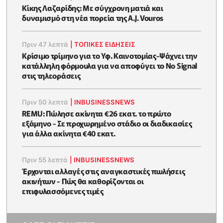
Κίκης Λαζαρίδης: Με σύγχρονη ματιά και
δυναμισμό στη νέα πορεία της A.J. Vouros
Πριν 47 λεπτά
|
ΤΟΠΙΚΕΣ ΕΙΔΗΣΕΙΣ
Κρίσιμο τρίμηνο για το Υφ. Καινοτομίας-Ψάχνει την
κατάλληλη φόρμουλα για να αποφύγει το No Signal
στις τηλεοράσεις
Πριν 50 λεπτά
|
INBUSINESSNEWS
REMU: Πώλησε ακίνητα €26 εκατ. το πρώτο
εξάμηνο - Σε προχωρημένο στάδιο οι διαδικασίες
για άλλα ακίνητα €40 εκατ.
Πριν 55 λεπτά
|
INBUSINESSNEWS
Έρχονται αλλαγές στις αναγκαστικές πωλήσεις
ακινήτων - Πώς θα καθορίζονται οι
επιφυλασσόμενες τιμές