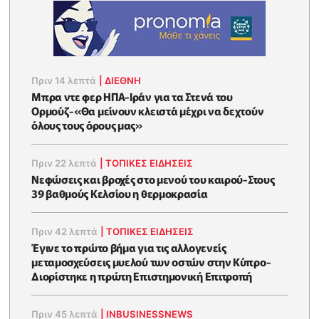
Πριν 14 λεπτά
|
ΔΙΕΘΝΗ
Μπρα ντε φερ ΗΠΑ-Ιράν για τα Στενά του
Ορμούζ-«Θα μείνουν κλειστά μέχρι να δεχτούν
όλους τους όρους μας»
Πριν 22 λεπτά
|
ΤΟΠΙΚΕΣ ΕΙΔΗΣΕΙΣ
Νεφώσεις και βροχές στο μενού του καιρού-Στους
39 βαθμούς Κελσίου η θερμοκρασία
Πριν 42 λεπτά
|
ΤΟΠΙΚΕΣ ΕΙΔΗΣΕΙΣ
Έγινε το πρώτο βήμα για τις αλλογενείς
μεταμοσχεύσεις μυελού των οστών στην Κύπρο-
Διορίστηκε η πρώτη Επιστημονική Επιτροπή
Πριν 45 λεπτά
|
INBUSINESSNEWS