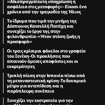
«Αδιαπραγμάτευτη υποχρέωση η
ασφάλεια στις μεταφορές»- Είκοσι ένα
χρόνια από την τραγωδία της Ήλιος
Το ίδρυμα που τιμά την μνήμη της
Δέσποινας Κατσελλή Παττίχη και
συνεχίζει το έργο της στην
φιλανθρωπία-«Ήταν στάση ζωής η
προσφορά»
Οι τρεις κρίσιμοι φάκελοι στο γραφείο
του Σενέκη-Οι προκλήσεις που
απαιτούν άμεσες αποφάσεις και οι
εκκρεμότητες
Τριπλή πίεση στην Ισπανία πίσω από
τη μεταναστευτική κρίση-Το δυναμικό
μέτρο για αντεπίθεση και η
παράπλευρη συνέπεια
Συνεχίζει την εκστρατεία για την