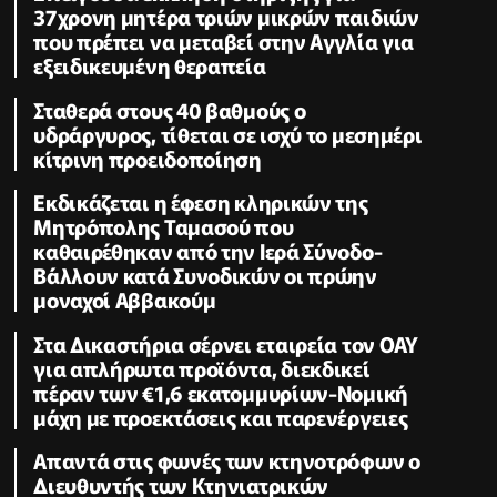
37χρονη μητέρα τριών μικρών παιδιών
που πρέπει να μεταβεί στην Αγγλία για
εξειδικευμένη θεραπεία
Σταθερά στους 40 βαθμούς ο
υδράργυρος, τίθεται σε ισχύ το μεσημέρι
κίτρινη προειδοποίηση
Εκδικάζεται η έφεση κληρικών της
Μητρόπολης Ταμασού που
καθαιρέθηκαν από την Ιερά Σύνοδο-
Βάλλουν κατά Συνοδικών οι πρώην
μοναχοί Αββακούμ
Στα Δικαστήρια σέρνει εταιρεία τον ΟΑΥ
για απλήρωτα προϊόντα, διεκδικεί
πέραν των €1,6 εκατομμυρίων-Νομική
μάχη με προεκτάσεις και παρενέργειες
Απαντά στις φωνές των κτηνοτρόφων ο
Διευθυντής των Κτηνιατρικών