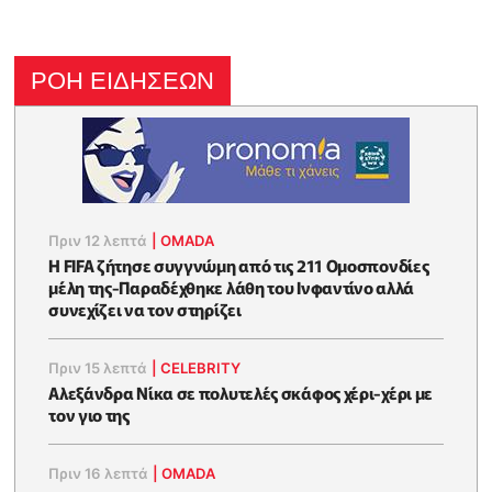
ΡΟΗ ΕΙΔΗΣΕΩΝ
Πριν 12 λεπτά
|
OMADA
Η FIFA ζήτησε συγγνώμη από τις 211 Ομοσπονδίες
μέλη της-Παραδέχθηκε λάθη του Ινφαντίνο αλλά
συνεχίζει να τον στηρίζει
Πριν 15 λεπτά
|
CELEBRITY
Αλεξάνδρα Νίκα σε πολυτελές σκάφος χέρι-χέρι με
τον γιο της
Πριν 16 λεπτά
|
OMADA