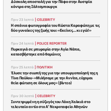
Δύσκολη αποστολή για την Πάφο στην Αυστρία
κόντρα στη Σάλτσμπουργκ
Πριν 23 λεπτά
|
CELEBRITY
Η σπάνια φωτογραφία του Κώστα Καραφώτη με τις
δύο γυναίκες της ζωής του: «Εκείνες… κι εγώ!»
Πριν 24 λεπτά
|
POLICE REPORTER
Πυρκαγιά σε μπυραρία στην Αγία Νάπα,
κατασβήστηκε από θαμώνες
Πριν 25 λεπτά
|
ΠΟΛΙΤΙΚΗ
Έλυσε την σιωπή της για την υπουργοποίησή της η
Τίνα Παύλου-«Μιλήσαμε με την Αννίτα, εύχομαι
θεία φώτιση σε όλους μας» (βίντεο)
Πριν 30 λεπτά
|
CELEBRITY
Συντετριμμένη η σύζυγός του Λάκη Χαλκιά στο
τελευταίο αντίο στο Α’ Νεκροταφείο Αθηνών