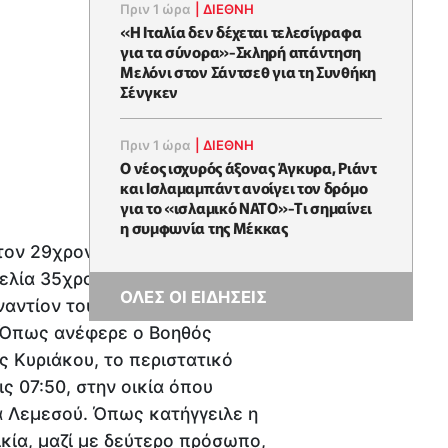
Πριν 1 ώρα
|
ΔΙΕΘΝΗ
«Η Ιταλία δεν δέχεται τελεσίγραφα
για τα σύνορα»-Σκληρή απάντηση
Μελόνι στον Σάντσεθ για τη Συνθήκη
Σένγκεν
Πριν 1 ώρα
|
ΔΙΕΘΝΗ
O νέος ισχυρός άξονας Άγκυρα, Ριάντ
και Ισλαμαμπάντ ανοίγει τον δρόμο
για το «ισλαμικό ΝΑΤΟ»-Tι σημαίνει
η συμφωνία της Μέκκας
τον 29χρονο Τ/κ πατέρα του,
ελία 35χρονης Βρετανίδας. Το
ΟΛΕΣ ΟΙ ΕΙΔΗΣΕΙΣ
ναντίον του υπόπτου
. Όπως ανέφερε ο Βοηθός
 Κυριάκου, το περιστατικό
ς 07:50, στην οικία όπου
ία Λεμεσού. Όπως κατήγγειλε η
κία, μαζί με δεύτερο πρόσωπο,