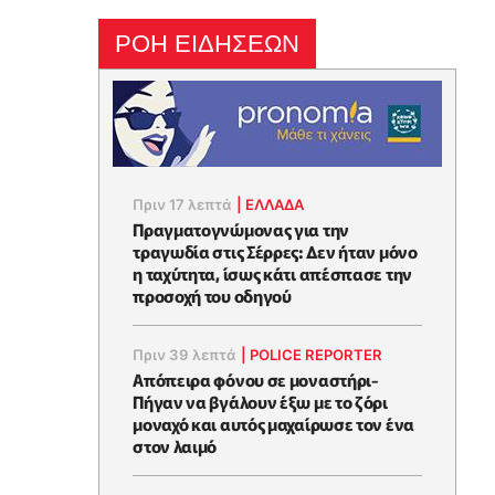
ΡΟΗ ΕΙΔΗΣΕΩΝ
Πριν 17 λεπτά
|
ΕΛΛΑΔΑ
Πραγματογνώμονας για την
τραγωδία στις Σέρρες: Δεν ήταν μόνο
η ταχύτητα, ίσως κάτι απέσπασε την
προσοχή του οδηγού
Πριν 39 λεπτά
|
POLICE REPORTER
Απόπειρα φόνου σε μοναστήρι-
Πήγαν να βγάλουν έξω με το ζόρι
μοναχό και αυτός μαχαίρωσε τον ένα
στον λαιμό