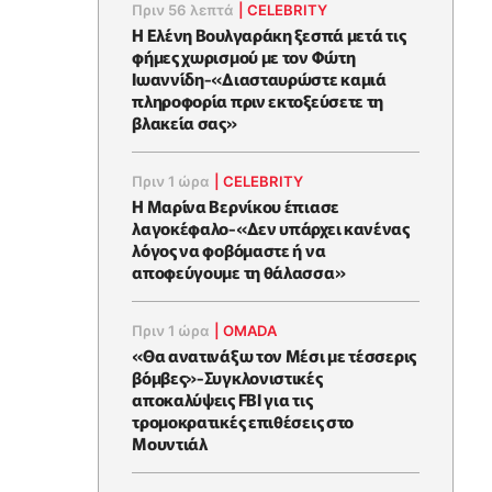
Πριν 56 λεπτά
|
CELEBRITY
Η Ελένη Βουλγαράκη ξεσπά μετά τις
φήμες χωρισμού με τον Φώτη
Ιωαννίδη-«Διασταυρώστε καμιά
πληροφορία πριν εκτοξεύσετε τη
βλακεία σας»
Πριν 1 ώρα
|
CELEBRITY
Η Μαρίνα Βερνίκου έπιασε
λαγοκέφαλο-«Δεν υπάρχει κανένας
λόγος να φοβόμαστε ή να
αποφεύγουμε τη θάλασσα»
Πριν 1 ώρα
|
OMADA
«Θα ανατινάξω τον Μέσι με τέσσερις
βόμβες»-Συγκλονιστικές
αποκαλύψεις FBI για τις
τρομοκρατικές επιθέσεις στο
Μουντιάλ