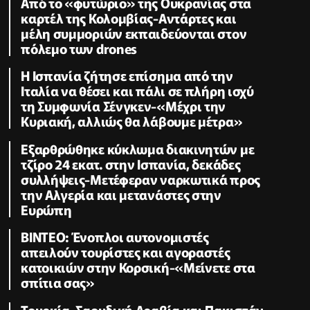
Από το «φυτώριο» της Ουκρανίας στα
καρτέλ της Κολομβίας-Αντάρτες και
μέλη συμμοριών εκπαιδεύονται στον
πόλεμο των drones
Η Ισπανία ζήτησε επίσημα από την
Ιταλία να θέσει και πάλι σε πλήρη ισχύ
τη Συμφωνία Σένγκεν-«Μέχρι την
Κυριακή, αλλιώς θα λάβουμε μέτρα»
Εξαρθρώθηκε κύκλωμα διακινητών με
τζίρο 24 εκατ. στην Ισπανία, δεκάδες
συλλήψεις-Μετέφεραν ναρκωτικά προς
την Αλγερία και μετανάστες στην
Ευρώπη
ΒΙΝΤΕΟ: Ένοπλοι αυτονομιστές
απειλούν τουρίστες και αγοραστές
κατοικιών στην Κορσική-«Μείνετε στα
σπίτια σας»
Τουρκία, Σαουδική Αραβία και Πακιστάν