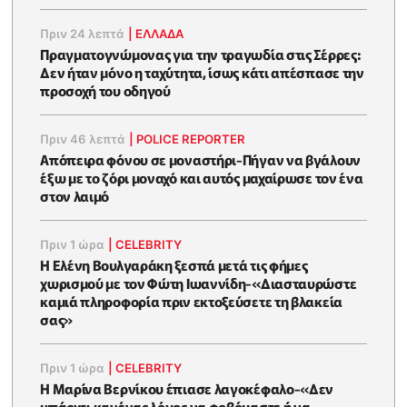
Πριν 24 λεπτά
|
ΕΛΛΑΔΑ
Πραγματογνώμονας για την τραγωδία στις Σέρρες:
Δεν ήταν μόνο η ταχύτητα, ίσως κάτι απέσπασε την
προσοχή του οδηγού
Πριν 46 λεπτά
|
POLICE REPORTER
Απόπειρα φόνου σε μοναστήρι-Πήγαν να βγάλουν
έξω με το ζόρι μοναχό και αυτός μαχαίρωσε τον ένα
στον λαιμό
Πριν 1 ώρα
|
CELEBRITY
Η Ελένη Βουλγαράκη ξεσπά μετά τις φήμες
χωρισμού με τον Φώτη Ιωαννίδη-«Διασταυρώστε
καμιά πληροφορία πριν εκτοξεύσετε τη βλακεία
σας»
Πριν 1 ώρα
|
CELEBRITY
Η Μαρίνα Βερνίκου έπιασε λαγοκέφαλο-«Δεν
υπάρχει κανένας λόγος να φοβόμαστε ή να