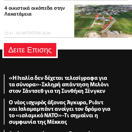
4 οικιστικά οικόπεδα στην
Λακατάμεια
12:21 - 05 ΑΥΓΟΥΣΤΟΥ 2026
Δειτε Επισης
«Η Ιταλία δεν δέχεται τελεσίγραφα για
τα σύνορα»-Σκληρή απάντηση Μελόνι
στον Σάντσεθ για τη Συνθήκη Σένγκεν
O νέος ισχυρός άξονας Άγκυρα, Ριάντ
και Ισλαμαμπάντ ανοίγει τον δρόμο για
το «ισλαμικό ΝΑΤΟ»-Tι σημαίνει η
συμφωνία της Μέκκας