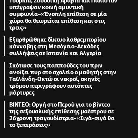
υπέγραψαν κοινή αμυντική
συμφωνία-«Ένοπλη επίθεση σε μία
χώρα θα θεωρείται επίθεση και στις
τρεις»
Εξαρθρώθηκε δίκτυο λαθρεμπορίου
κάνναβης στη Μεσόγειο-Δεκάδες
συλλήψεις σε Ισπανία και Αλγερία
Σκότωσε τους παππούδες του πριν
ανοίξει πυρ στο σχολείο ο μαθητής στην
Ταϊλάνδη-Οκτώ οι νεκροί, σκηνές
τρόμου περιγράφουν αυτόπτες
μάρτυρες
ΒΙΝΤΕΟ: Οργή στο Περού για το βίντεο
της σεξουαλικής επίθεσης μαέστρου σε
26χρονη τραγουδίστρια-«Σιγά-σιγά θα
το ξεπεράσεις»