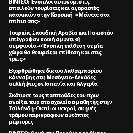
ΒΙΝΤΕΟ: Ένοπλοι αυτονομιστές
απειλούν τουρίστες και αγοραστές
κατοικιών στην Κορσική-«Μείνετε στα
σπίτια σας»
Τουρκία, Σαουδική Αραβία και Πακιστάν
υπέγραψαν κοινή αμυντική
συμφωνία-«Ένοπλη επίθεση σε μία
χώρα θα θεωρείται επίθεση και στις
τρεις»
Εξαρθρώθηκε δίκτυο λαθρεμπορίου
κάνναβης στη Μεσόγειο-Δεκάδες
συλλήψεις σε Ισπανία και Αλγερία
Σκότωσε τους παππούδες του πριν
ανοίξει πυρ στο σχολείο ο μαθητής στην
Ταϊλάνδη-Οκτώ οι νεκροί, σκηνές
τρόμου περιγράφουν αυτόπτες
μάρτυρες
ΒΙΝΤΕΟ: Οργή στο Περού για το βίντεο