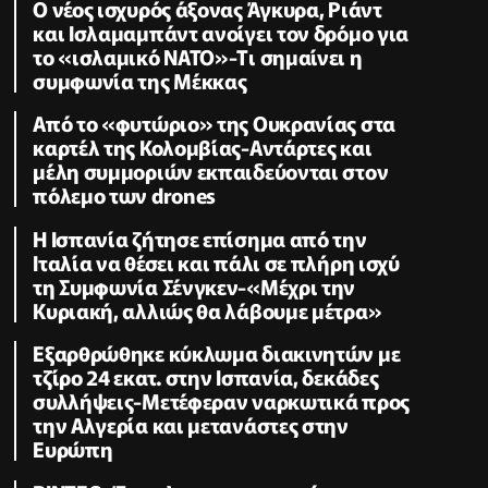
O νέος ισχυρός άξονας Άγκυρα, Ριάντ
και Ισλαμαμπάντ ανοίγει τον δρόμο για
το «ισλαμικό ΝΑΤΟ»-Tι σημαίνει η
συμφωνία της Μέκκας
Από το «φυτώριο» της Ουκρανίας στα
καρτέλ της Κολομβίας-Αντάρτες και
μέλη συμμοριών εκπαιδεύονται στον
πόλεμο των drones
Η Ισπανία ζήτησε επίσημα από την
Ιταλία να θέσει και πάλι σε πλήρη ισχύ
τη Συμφωνία Σένγκεν-«Μέχρι την
Κυριακή, αλλιώς θα λάβουμε μέτρα»
Εξαρθρώθηκε κύκλωμα διακινητών με
τζίρο 24 εκατ. στην Ισπανία, δεκάδες
συλλήψεις-Μετέφεραν ναρκωτικά προς
την Αλγερία και μετανάστες στην
Ευρώπη