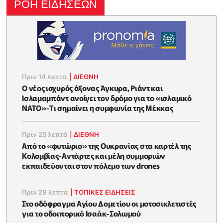
ΡΟΗ ΕΙΔΗΣΕΩΝ
Πριν 14 λεπτά
|
ΔΙΕΘΝΗ
O νέος ισχυρός άξονας Άγκυρα, Ριάντ και
Ισλαμαμπάντ ανοίγει τον δρόμο για το «ισλαμικό
ΝΑΤΟ»-Tι σημαίνει η συμφωνία της Μέκκας
Πριν 25 λεπτά
|
ΔΙΕΘΝΗ
Από το «φυτώριο» της Ουκρανίας στα καρτέλ της
Κολομβίας-Αντάρτες και μέλη συμμοριών
εκπαιδεύονται στον πόλεμο των drones
Πριν 29 λεπτά
|
ΤΟΠΙΚΕΣ ΕΙΔΗΣΕΙΣ
Στο οδόφραγμα Αγίου Δομετίου οι μοτοσικλετιστές
για το οδοιπορικό Ισαάκ-Σολωμού