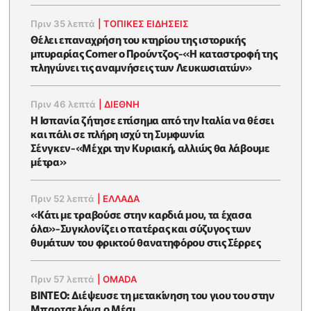
Πριν 35 λεπτά
|
ΤΟΠΙΚΕΣ ΕΙΔΗΣΕΙΣ
Θέλει επαναχρήση του κτηρίου της ιστορικής
μπυραρίας Corner ο Προύντζος-«Η καταστροφή της
πληγώνει τις αναμνήσεις των Λευκωσιατών»
Πριν 46 λεπτά
|
ΔΙΕΘΝΗ
Η Ισπανία ζήτησε επίσημα από την Ιταλία να θέσει
και πάλι σε πλήρη ισχύ τη Συμφωνία
Σένγκεν-«Μέχρι την Κυριακή, αλλιώς θα λάβουμε
μέτρα»
Πριν 52 λεπτά
|
ΕΛΛΑΔΑ
«Κάτι με τραβούσε στην καρδιά μου, τα έχασα
όλα»-Συγκλονίζει ο πατέρας και σύζυγος των
θυμάτων του φρικτού θανατηφόρου στις Σέρρες
Πριν 57 λεπτά
|
OMADA
BINTEO: Διέψευσε τη μετακίνηση του γιου του στην
Μπαρτσελόνα ο Μέσι