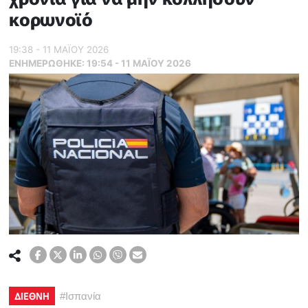
κορωνοϊό
19:38 - 11 ΜΑΪ́ΟΥ 2026
ΕΝΗΜΕΡΏΘΗΚΕ:
19:54 - 11 ΜΑΪ́ΟΥ 2026
ΔΙΕΘΝΗ
#
Ισπανία