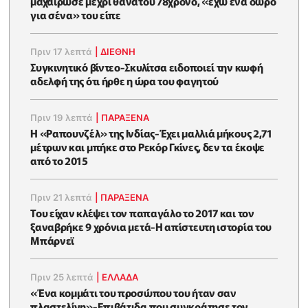
μαχαίρωσε μέχρι θανάτου 78χρονο, «έχω ένα δώρο
για σένα» του είπε
Πριν 17 λεπτά
|
ΔΙΕΘΝΗ
Συγκινητικό βίντεο-Σκυλίτσα ειδοποιεί την κωφή
αδελφή της ότι ήρθε η ώρα του φαγητού
Πριν 19 λεπτά
|
ΠΑΡΑΞΕΝΑ
Η «Ραπουνζέλ» της Ινδίας-Έχει μαλλιά μήκους 2,71
μέτρων και μπήκε στο Ρεκόρ Γκίνες, δεν τα έκοψε
από το 2015
Πριν 21 λεπτά
|
ΠΑΡΑΞΕΝΑ
Του είχαν κλέψει τον παπαγάλο το 2017 και τον
ξαναβρήκε 9 χρόνια μετά-Η απίστευτη ιστορία του
Μπάρνεϊ
Πριν 25 λεπτά
|
ΕΛΛΑΔΑ
«Ένα κομμάτι του προσώπου του ήταν σαν
πλαστελίνη»-Επιβάτιδα που συγκράτησε τον