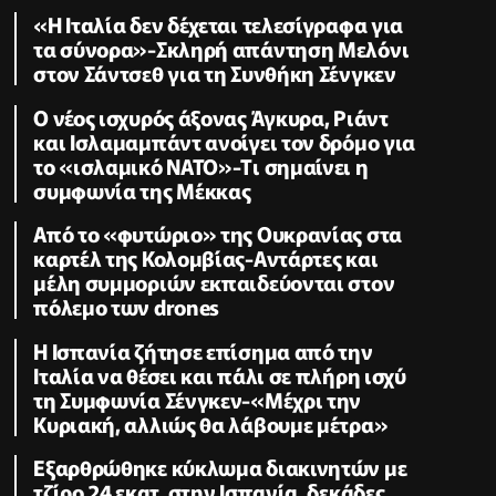
«Η Ιταλία δεν δέχεται τελεσίγραφα για
τα σύνορα»-Σκληρή απάντηση Μελόνι
στον Σάντσεθ για τη Συνθήκη Σένγκεν
O νέος ισχυρός άξονας Άγκυρα, Ριάντ
και Ισλαμαμπάντ ανοίγει τον δρόμο για
το «ισλαμικό ΝΑΤΟ»-Tι σημαίνει η
συμφωνία της Μέκκας
Από το «φυτώριο» της Ουκρανίας στα
καρτέλ της Κολομβίας-Αντάρτες και
μέλη συμμοριών εκπαιδεύονται στον
πόλεμο των drones
Η Ισπανία ζήτησε επίσημα από την
Ιταλία να θέσει και πάλι σε πλήρη ισχύ
τη Συμφωνία Σένγκεν-«Μέχρι την
Κυριακή, αλλιώς θα λάβουμε μέτρα»
Εξαρθρώθηκε κύκλωμα διακινητών με
τζίρο 24 εκατ. στην Ισπανία, δεκάδες