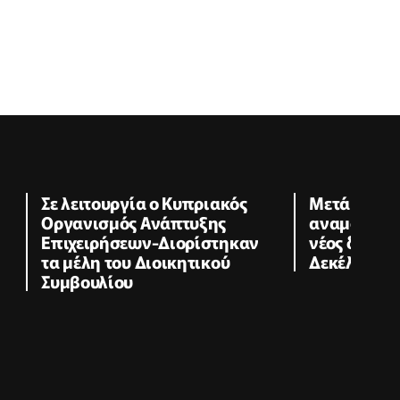
Σε λειτουργία ο Κυπριακός
Μετά από 2
Οργανισμός Ανάπτυξης
αναμονής 
Επιχειρήσεων-Διορίστηκαν
νέος δρόμο
τα μέλη του Διοικητικού
Δεκέλειας
Συμβουλίου