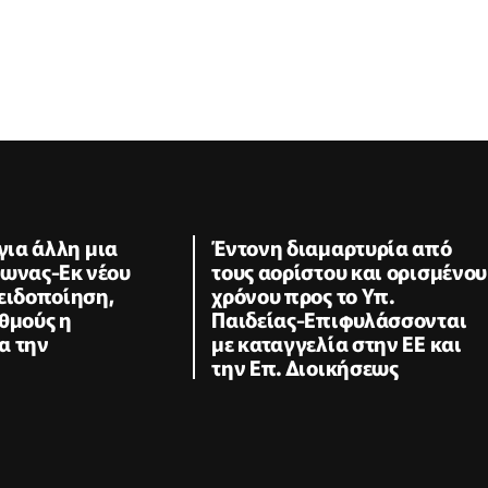
 για άλλη μια
Έντονη διαμαρτυρία από
σωνας-Εκ νέου
τους αορίστου και ορισμένου
ειδοποίηση,
χρόνου προς το Υπ.
θμούς η
Παιδείας-Επιφυλάσσονται
α την
με καταγγελία στην ΕΕ και
την Επ. Διοικήσεως