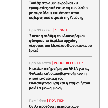
Τουλάχιστον 38 νεκροί και 29
τραυματίες από επίθεση των Χούθι
με πυραύλους και drones στον
κυβερνητικό στρατό της Υεμένης
Πριν 39 λεπτά
|
ΔΙΕΘΝΗ
Έπεσε η στάθμη του Δούναβη και
φάνηκαν τα θεμέλια αρχαίας
γέφυρας του Μεγάλου Κωνσταντίνου
(pics)
Πριν 58 λεπτά
|
POLICE REPORTER
Η επιλεκτική μνήμη του ΑΚΕΛ για τις
Φυλακές επί διακυβέρνησής του, η
αποσπασματική του
ευαισθητοποίηση και η επιμονή που
μοιάζει με... εμμονή
Πριν 1 ώρα
|
ΠΟΛΙΤΙΚΗ
Οι έξι προεδρίες ημικρατικών