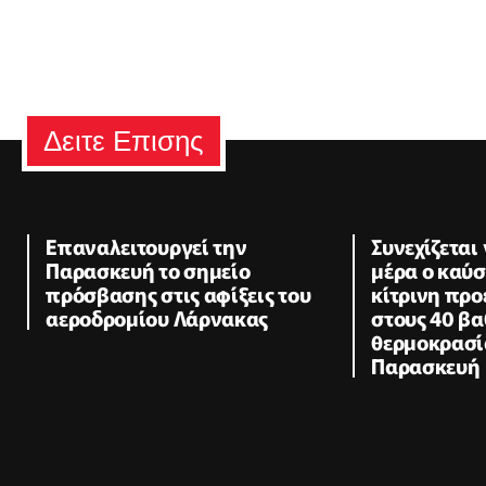
Δειτε Επισης
Επαναλειτουργεί την
Συνεχίζεται
Παρασκευή το σημείο
μέρα ο καύ
πρόσβασης στις αφίξεις του
κίτρινη προ
αεροδρομίου Λάρνακας
στους 40 βα
θερμοκρασί
Παρασκευή