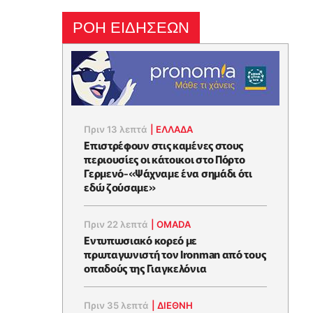
ΡΟΗ ΕΙΔΗΣΕΩΝ
Πριν 13 λεπτά
|
ΕΛΛΑΔΑ
Επιστρέφουν στις καμένες στους
περιουσίες οι κάτοικοι στο Πόρτο
Γερμενό-«Ψάχναμε ένα σημάδι ότι
εδώ ζούσαμε»
Πριν 22 λεπτά
|
OMADA
Εντυπωσιακό κορεό με
πρωταγωνιστή τον Ironman από τους
οπαδούς της Γιαγκελόνια
Πριν 35 λεπτά
|
ΔΙΕΘΝΗ