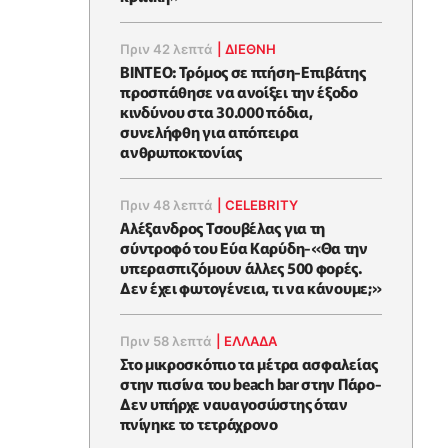
Πριν 42 λεπτά
|
ΔΙΕΘΝΗ
ΒΙΝΤΕΟ: Τρόμος σε πτήση-Επιβάτης
προσπάθησε να ανοίξει την έξοδο
κινδύνου στα 30.000 πόδια,
συνελήφθη για απόπειρα
ανθρωποκτονίας
Πριν 48 λεπτά
|
CELEBRITY
Αλέξανδρος Τσουβέλας για τη
σύντροφό του Εύα Καρύδη-«Θα την
υπερασπιζόμουν άλλες 500 φορές.
Δεν έχει φωτογένεια, τι να κάνουμε;»
Πριν 58 λεπτά
|
ΕΛΛΑΔΑ
Στο μικροσκόπιο τα μέτρα ασφαλείας
στην πισίνα του beach bar στην Πάρο-
Δεν υπήρχε ναυαγοσώστης όταν
πνίγηκε το τετράχρονο