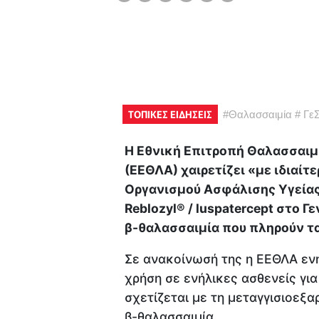
ΤΟΠΙΚΕΣ ΕΙΔΗΣΕΙΣ
#
Θαλασσαιμία
#
Γε
Η Εθνική Επιτροπή Θαλασσαιμ
(ΕΕΘΛΑ) χαιρετίζει «με ιδιαί
Οργανισμού Ασφάλισης Υγείας
Reblozyl® / luspatercept στο Γ
β-θαλασσαιμία που πληρούν τα
Σε ανακοίνωσή της η ΕΕΘΛΑ ενημ
χρήση σε ενήλικες ασθενείς για
σχετίζεται με τη μεταγγισιοεξ
β-θαλασσαιμία.