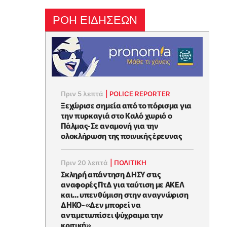
ΡΟΗ ΕΙΔΗΣΕΩΝ
Πριν 5 λεπτά
|
POLICE REPORTER
Ξεχώρισε σημεία από το πόρισμα για
την πυρκαγιά στο Καλό χωριό ο
Πάλμας-Σε αναμονή για την
ολοκλήρωση της ποινικής έρευνας
Πριν 20 λεπτά
|
ΠΟΛΙΤΙΚΗ
Σκληρή απάντηση ΔΗΣΥ στις
αναφορές ΠτΔ για ταύτιση με ΑΚΕΛ
και... υπενθύμιση στην αναγνώριση
ΔΗΚΟ-«Δεν μπορεί να
αντιμετωπίσει ψύχραιμα την
κριτική»