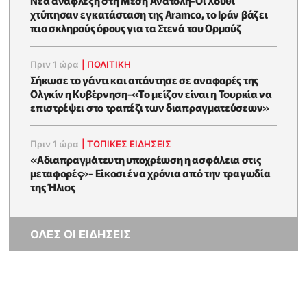
χτύπησαν εγκατάσταση της Aramco, το Ιράν βάζει
πιο σκληρούς όρους για τα Στενά του Ορμούζ
Πριν 1 ώρα
|
ΠΟΛΙΤΙΚΗ
Σήκωσε το γάντι και απάντησε σε αναφορές της
Ολγκίν η Κυβέρνηση-«Το μείζον είναι η Τουρκία να
επιστρέψει στο τραπέζι των διαπραγματεύσεων»
Πριν 1 ώρα
|
ΤΟΠΙΚΕΣ ΕΙΔΗΣΕΙΣ
«Αδιαπραγμάτευτη υποχρέωση η ασφάλεια στις
μεταφορές»- Είκοσι ένα χρόνια από την τραγωδία
της Ήλιος
ΟΛΕΣ ΟΙ ΕΙΔΗΣΕΙΣ