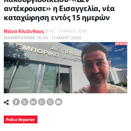
αντέκρουσε» η Εισαγγελία, νέα
καταχώρηση εντός 15 ημερών
Ντίνα Κλεάνθους
13:47 - 11 ΜΑΪ́ΟΥ 2026
ΕΝΗΜΕΡΏΘΗΚΕ:
16:04 - 11 ΜΑΪ́ΟΥ 2026
Police Reporter