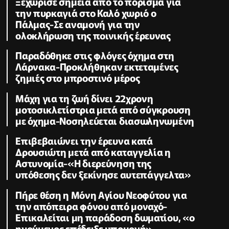
Ξεχώρισε σημεία από το πόρισμα για
την πυρκαγιά στο Καλό χωριό ο
Πάλμας-Σε αναμονή για την
ολοκλήρωση της ποινικής έρευνας
Παραδόθηκε στις φλόγες όχημα στη
Λάρνακα-Προκλήθηκαν εκτεταμένες
ζημιές στο μπροστινό μέρος
Μάχη για τη ζωή δίνει 22χρονη
μοτοσικλετίστρια μετά από σύγκρουση
με όχημα-Νοσηλεύεται διασωληνωμένη
Επιβεβαιώνει την έρευνα κατά
Δρουσιώτη μετά από καταγγελία η
Αστυνομία-«Η διερεύνηση της
υπόθεσης δεν ξεκίνησε αυτεπάγγελτα»
Πήρε θέση η Μόνη Αγίου Νεοφύτου για
την απόπειρα φόνου από μοναχό-
Επικαλείται μη παράδοση δωματίου, «ο
ηγούμενος επέδειξε υπομονή»