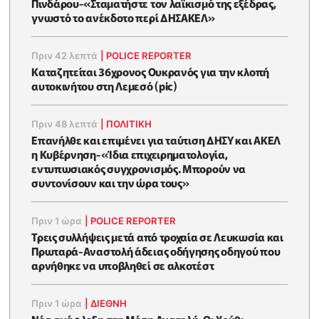
Πινδάρου-«Σταματήστε τον λαϊκισμό της εξέδρας,
γνωστό το ανέκδοτο περί ΔΗΣΑΚΕΛ»
Πριν 42 λεπτά
|
POLICE REPORTER
Καταζητείται 36χρονος Ουκρανός για την κλοπή
αυτοκινήτου στη Λεμεσό (pic)
Πριν 48 λεπτά
|
ΠΟΛΙΤΙΚΗ
Επανήλθε και επιμένει για ταύτιση ΔΗΣΥ και ΑΚΕΛ
η Κυβέρνηση-«Ίδια επιχειρηματολογία,
εντυπωσιακός συγχρονισμός. Μπορούν να
συντονίσουν και την ώρα τους»
Πριν 1 ώρα
|
POLICE REPORTER
Τρεις συλλήψεις μετά από τροχαία σε Λευκωσία και
Πρωταρά-Αναστολή άδειας οδήγησης οδηγού που
αρνήθηκε να υποβληθεί σε αλκοτέστ
Πριν 1 ώρα
|
ΔΙΕΘΝΗ
Νέα ανάφλεξη στη Μέση Ανατολή-Οι Χούθι