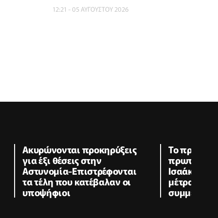
12:21 - 05 ΑΥΓΟΥΣΤΟΥ 2026
Ακυρώνονται προκηρύξεις
To πρόγραμ
για έξι θέσεις στην
πρωτοβουλ
Αστυνομία-Επιστρέφονται
Ισαάκ-Σολ
τα τέλη που κατέβαλαν οι
μέτρα η Ασ
υποψήφιοι
συμμετοχή