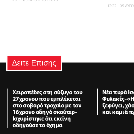
12:22 - 05 ΑΥΓ
Δειτε Επισης
Χειροπέδες στη σύζυγο του
Νέα πυρά Ισ
27χρονου που εμπλέκεται
Φυλακές-«Η
στο σοβαρό τροχαίο με τον
ξεφύγει, χάο
16χρονο οδηγό σκούτερ-
και καμιά 
Ισχυρίστηκε ότι εκείνη
οδηγούσε το όχημα