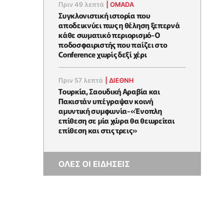
Πριν 49 λεπτά
|
OMADA
Συγκλονιστική ιστορία που
αποδεικνύει πως η θέληση ξεπερνά
κάθε σωματικό περιορισμό-Ο
ποδοσφαιριστής που παίζει στο
Conference χωρίς δεξί χέρι
Πριν 57 λεπτά
|
ΔΙΕΘΝΗ
Τουρκία, Σαουδική Αραβία και
Πακιστάν υπέγραψαν κοινή
αμυντική συμφωνία-«Ένοπλη
επίθεση σε μία χώρα θα θεωρείται
επίθεση και στις τρεις»
ΟΛΕΣ ΟΙ ΕΙΔΗΣΕΙΣ