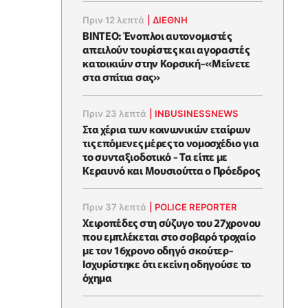
Πριν 12 λεπτά
|
ΔΙΕΘΝΗ
ΒΙΝΤΕΟ: Ένοπλοι αυτονομιστές
απειλούν τουρίστες και αγοραστές
κατοικιών στην Κορσική-«Μείνετε
στα σπίτια σας»
Πριν 23 λεπτά
|
INBUSINESSNEWS
Στα χέρια των κοινωνικών εταίρων
τις επόμενες μέρες το νομοσχέδιο για
το συνταξιοδοτικό - Τα είπε με
Κεραυνό και Μουσιούττα ο Πρόεδρος
Πριν 37 λεπτά
|
POLICE REPORTER
Χειροπέδες στη σύζυγο του 27χρονου
που εμπλέκεται στο σοβαρό τροχαίο
με τον 16χρονο οδηγό σκούτερ-
Ισχυρίστηκε ότι εκείνη οδηγούσε το
όχημα