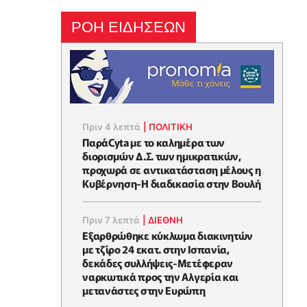
ΡΟΗ ΕΙΔΗΣΕΩΝ
Πριν 4 λεπτά
|
ΠΟΛΙΤΙΚΗ
ΠαράCyta με το καλημέρα των
διορισμών Δ.Σ. των ημικρατικών,
προχωρά σε αντικατάσταση μέλους η
Κυβέρνηση-Η διαδικασία στην Βουλή
Πριν 7 λεπτά
|
ΔΙΕΘΝΗ
Εξαρθρώθηκε κύκλωμα διακινητών
με τζίρο 24 εκατ. στην Ισπανία,
δεκάδες συλλήψεις-Μετέφεραν
ναρκωτικά προς την Αλγερία και
μετανάστες στην Ευρώπη